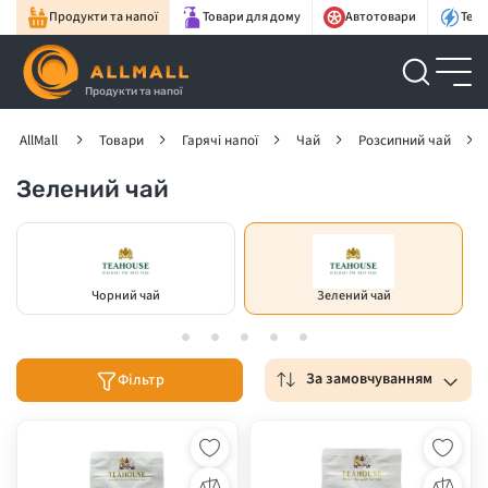
Продукти та напої
Товари для дому
Автотовари
Техн
Продукти та напої
AllMall
Товари
Гарячі напої
Чай
Розсипний чай
Зелений чай
Чорний чай
Зелений чай
За замовчуванням
Фільтр