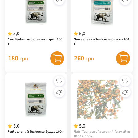
5,0
5,0
Чай Teahouse Зелений порох 100
Чай зелений Teahouse Саусеп 100
г
г
180
260
грн
грн
5,0
5,0
Чай зелений Teahouse Будда 100 г
Чай "Teahouse" зелений Генмайтя
№ 114, 100 г