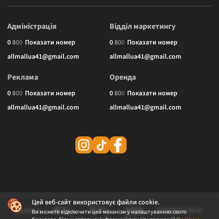
Адміністрація
Відділ маркетингу
0
8
0
0
Показати номер
0
8
0
0
Показати номер
allmallua41@gmail.com
allmallua41@gmail.com
Реклама
Оренда
0
8
0
0
Показати номер
0
8
0
0
Показати номер
allmallua41@gmail.com
allmallua41@gmail.com
Цей веб-сайт використовує файли cookie.
Ви можете відключити цей механізм у налаштуваннях свого