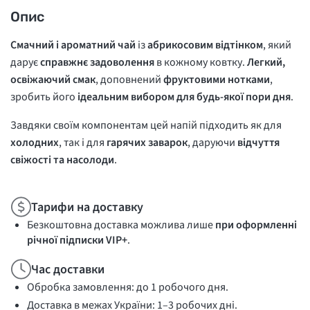
Опис
Смачний і ароматний чай
із
абрикосовим відтінком
, який
дарує
справжнє задоволення
в кожному ковтку.
Легкий,
освіжаючий смак
, доповнений
фруктовими нотками
,
зробить його
ідеальним вибором для будь-якої пори дня
.
Завдяки своїм компонентам цей напій підходить як для
холодних
, так і для
гарячих заварок
, даруючи
відчуття
свіжості та насолоди
.
Тарифи на доставку
Безкоштовна доставка можлива лише
при оформленні
річної підписки VIP+
.
Час доставки
Обробка замовлення: до 1 робочого дня.
Доставка в межах України: 1–3 робочих дні.