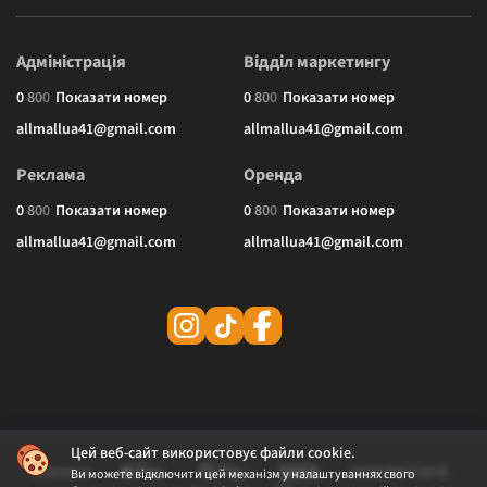
Адміністрація
Відділ маркетингу
0
8
0
0
Показати номер
0
8
0
0
Показати номер
allmallua41@gmail.com
allmallua41@gmail.com
Реклама
Оренда
0
8
0
0
Показати номер
0
8
0
0
Показати номер
allmallua41@gmail.com
allmallua41@gmail.com
Цей веб-сайт використовує файли cookie.
Ви можете відключити цей механізм у налаштуваннях свого