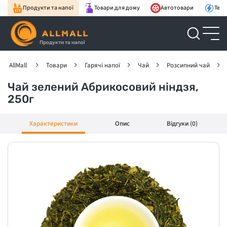
Продукти та напої
Товари для дому
Автотовари
Техн
Продукти та напої
AllMall
Товари
Гарячі напої
Чай
Розсипний чай
Чай зелений Абрикосовий ніндзя,
250г
Характеристики
Опис
Відгуки (0)