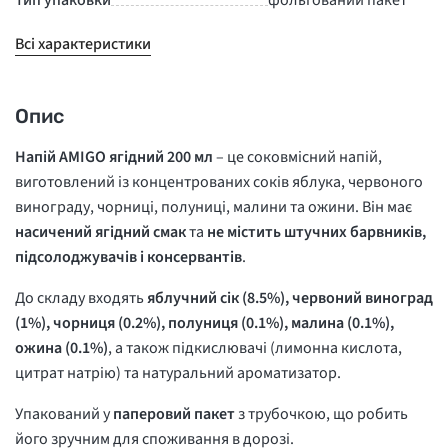
Тип упаковки
фольгований пакет
Всі характеристики
Опис
Напій AMIGO ягідний 200 мл
– це соковмісний напій,
виготовлений із концентрованих соків яблука, червоного
винограду, чорниці, полуниці, малини та ожини. Він має
насичений ягідний смак
та
не містить штучних барвників,
підсолоджувачів і консервантів
.
До складу входять
яблучний сік (8.5%), червоний виноград
(1%), чорниця (0.2%), полуниця (0.1%), малина (0.1%),
ожина (0.1%)
, а також підкислювачі (лимонна кислота,
цитрат натрію) та натуральний ароматизатор.
Упакований у
паперовий пакет
з трубочкою, що робить
його зручним для споживання в дорозі.