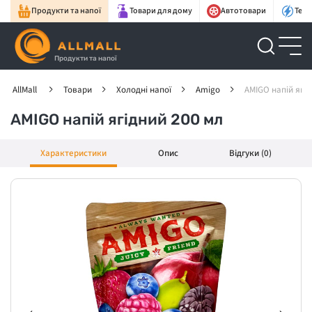
Продукти та напої
Товари для дому
Автотовари
Техн
Продукти та напої
AllMall
Товари
Холодні напої
Amigo
AMIGO напій ягід
AMIGO напій ягідний 200 мл
Характеристики
Опис
Відгуки (0)