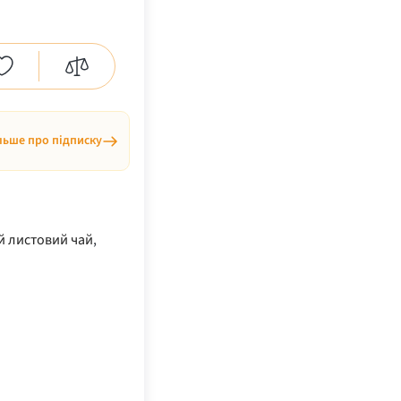
льше про підписку
й листовий чай
,