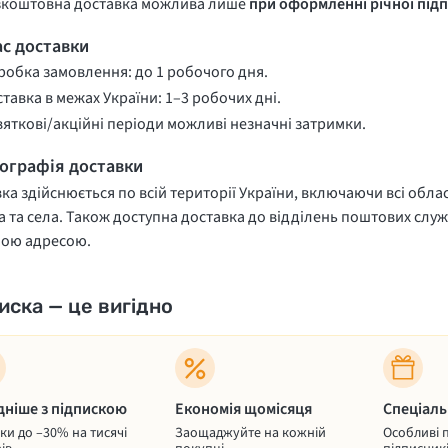
зкоштовна доставка можлива лише
при оформленні річної підп
ас доставки
обка замовлення: до 1 робочого дня.
тавка в межах України: 1–3 робочих дні.
вяткові/акційні періоди можливі незначні затримки.
еографія доставки
ка здійснюється по всій території України, включаючи всі облас
 та села. Також доступна доставка до відділень поштових служ
ною адресою.
иска — це вигідно
дніше з підпискою
Економія щомісяця
Спеціаль
и до –30% на тисячі
Заощаджуйте на кожній
Особливі 