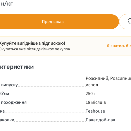
рн/кг
Предзаказ
Купуйте вигідніше з підпискою!
Дізнатись бі
Окупиться вже після декількох покупок
ктеристики
Розсипний
,
Розсипни
 випуску
испол
б'єм
250 г
а походження
18 місяців
нка
Teahouse
паковки
Пакет дой-пак