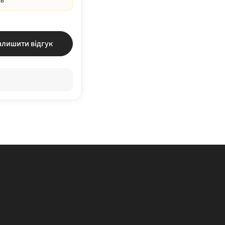
ів
алишити відгук