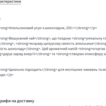
рактеристики
с
rong>Апельсиновий улун з шоколадом, 250 г</strong></p>
rong>Вишуканий чай</strong>, що поєднує <strong>унікальну г
/strong>, <strong>яскраву цитрусову свіжість апельсина</stron
ість шоколаду</strong>. Цей ароматний напій <strong>огортає
g>дарує заряд енергії</strong> та <strong>створює атмосферу з
rong>Ідеально підходить</strong> для неспішних чаювань та м
оди.</p>
арифи на доставку