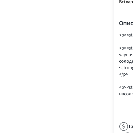
Всі ха
Опи
<p><st
<p><st
улуна<
солодк
<stron
</p>
<p><st
насол
Т