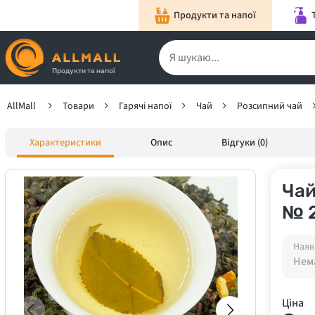
Продукти та напої
Продукти та напої
AllMall
Товари
Гарячі напої
Чай
Розсипний чай
Характеристики
Опис
Відгуки (0)
Чай
№ 2
Наяв
Нема
Ціна