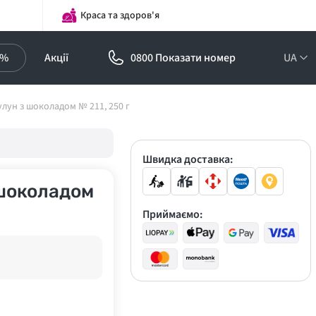
Краса та здоров'я
0%
Акції
0800 Показати номер
UA
Підписка на
лун з шоколадом № 211, 250 г
оптові ціни!
Знижки до -30%
Швидка доставка:
 шоколадом
Приймаємо: