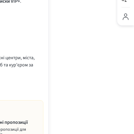
иски VIP+
.
ні центри, міста,
б та кур’єром за
ні пропозиції
пропозиції для