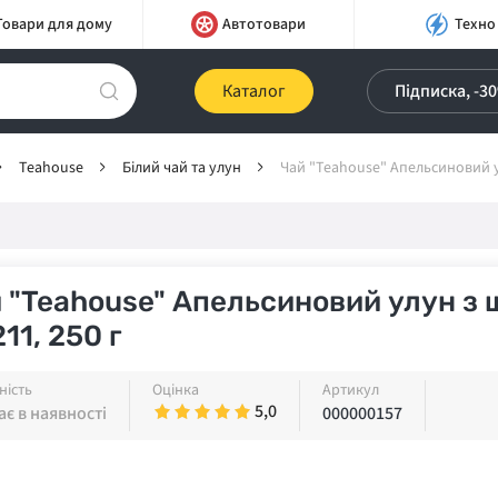
Товари для дому
Автотовари
Техно
Каталог
Підписка, -3
Teahouse
Білий чай та улун
Чай "Teahouse" Апельсиновий у
 "Teahouse" Апельсиновий улун з
11, 250 г
ність
Оцінка
Артикул
5,0
є в наявності
000000157