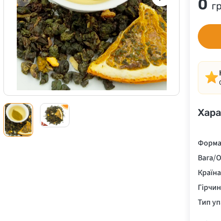
0
г
Хара
Форма
Вага/О
Країн
Гірчи
Тип у