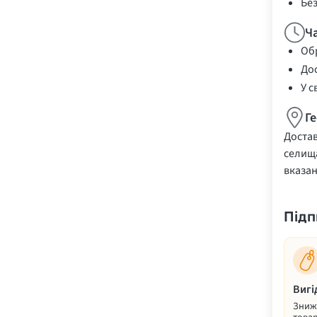
Бе
Ч
Обр
Дос
У с
Г
Достав
селища
вказа
Підп
Вигі
Знижк