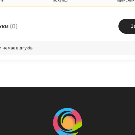
ів
покупці
підписник
уки
(0)
З
 немає відгуків