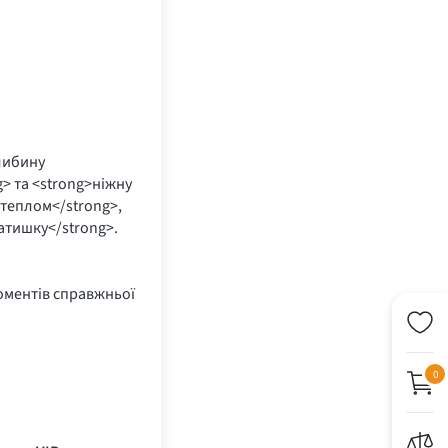
либину
g> та <strong>ніжну
 теплом</strong>,
атишку</strong>.
оментів справжньої
0