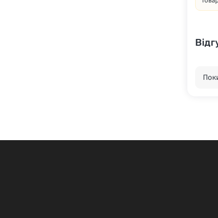
товар
Відг
Поки