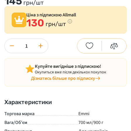
145
грн/шт
Ціна з підпискою Allmall
130
грн/шт
−
+
Купуйте вигідніше з підпискою!
Окупиться вже після декількох покупок
Дізнатись більше про підписку
Характеристики
Торгова марка
Emmi
Вага/Об'єм
700 мл/900 г