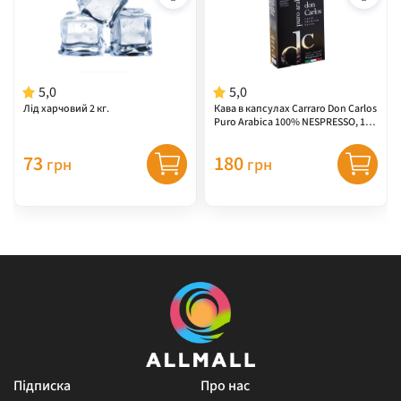
5,0
5,0
Лід харчовий 2 кг.
Кава в капсулах Carraro Don Carlos
Puro Arabica 100% NESPRESSO, 10
шт (100% арабіка)
73
180
грн
грн
Підписка
Про нас