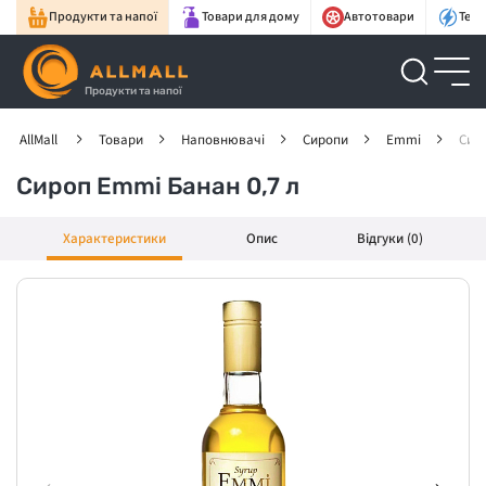
Продукти та напої
Товари для дому
Автотовари
Техн
Продукти та напої
AllMall
Товари
Наповнювачі
Сиропи
Emmi
Сиро
Сироп Emmi Банан 0,7 л
Характеристики
Опис
Відгуки (0)