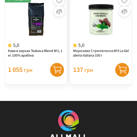
5,0
5,0
Кава в зернах Teakava Blend №1, 1
Морозиво Страчіателла №3 La Gel
кг 100% арабіка
ateria italiana 330 г
1 055
137
грн
грн