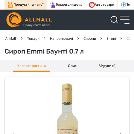
Продукти та напої
Товари для дому
Автотовари
Техн
Продукти та напої
AllMall
Товари
Наповнювачі
Сиропи
Emmi
Сиро
Сироп Emmi Баунті 0,7 л
Характеристики
Опис
Відгуки (0)