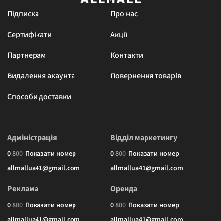
Підписка
Про нас
Сертифікати
Акції
Партнерам
Контакти
Видалення акаунта
Повернення товарів
Способи доставки
Адміністрація
Відділ маркетингу
0
8
0
0
Показати номер
0
8
0
0
Показати номер
allmallua41@gmail.com
allmallua41@gmail.com
Реклама
Оренда
0
8
0
0
Показати номер
0
8
0
0
Показати номер
allmallua41@gmail.com
allmallua41@gmail.com