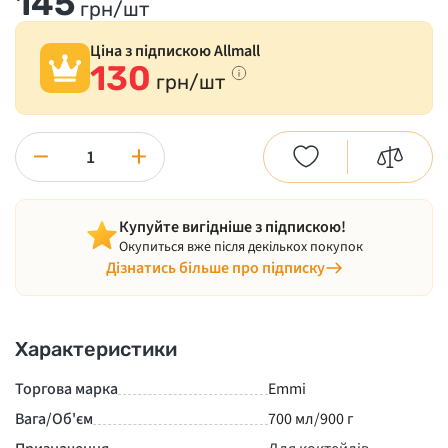
145
грн/шт
Ціна з підпискою Allmall
130
грн/шт
−
+
Купуйте вигідніше з підпискою!
Окупиться вже після декількох покупок
Дізнатись більше про підписку
Характеристики
Торгова марка
Emmi
Вага/Об'єм
700 мл/900 г