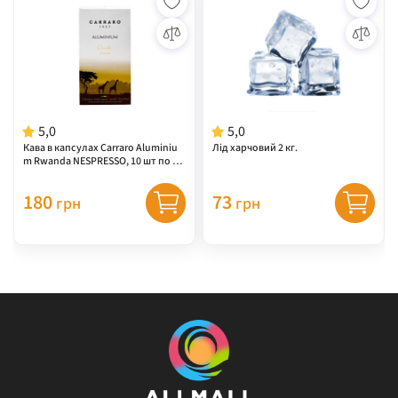
5,0
5,0
Кава в капсулах Carraro Aluminiu
Лід харчовий 2 кг.
m Rwanda NESPRESSO, 10 шт по 5,5
г 100% арабіка
180
73
грн
грн