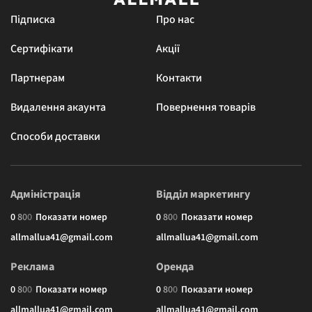
Підписка
Про нас
Сертифікати
Акції
Партнерам
Контакти
Видалення акаунта
Повернення товарів
Способи доставки
Адміністрація
Відділ маркетингу
0
8
0
0
Показати номер
0
8
0
0
Показати номер
allmallua41@gmail.com
allmallua41@gmail.com
Реклама
Оренда
0
8
0
0
Показати номер
0
8
0
0
Показати номер
allmallua41@gmail.com
allmallua41@gmail.com