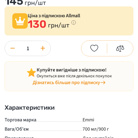
145
грн/шт
Ціна з підпискою Allmall
130
грн/шт
−
+
Купуйте вигідніше з підпискою!
Окупиться вже після декількох покупок
Дізнатись більше про підписку
Характеристики
Торгова марка
Emmi
Вага/Об'єм
700 мл/900 г