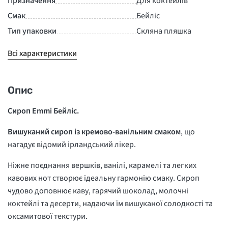
Призначення
Для коктейлів
Смак
Бейліс
Тип упаковки
Скляна пляшка
Всі характеристики
Опис
Сироп Emmi Бейліс.
Вишуканий сироп із кремово-ванільним смаком
, що
нагадує відомий ірландський лікер.
Ніжне поєднання вершків, ванілі, карамелі та легких
кавових нот створює ідеальну гармонію смаку. Сироп
чудово доповнює каву, гарячий шоколад, молочні
коктейлі та десерти, надаючи їм вишуканої солодкості та
оксамитової текстури.