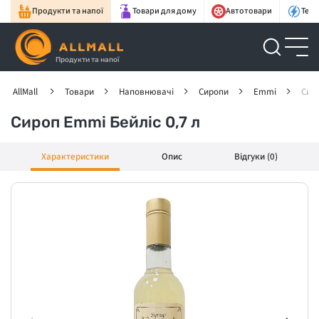
Продукти та напої
Товари для дому
Автотовари
Техн
Продукти та напої
AllMall
Товари
Наповнювачі
Сиропи
Emmi
Сиро
Сироп Emmi Бейліс 0,7 л
Характеристики
Опис
Відгуки (0)