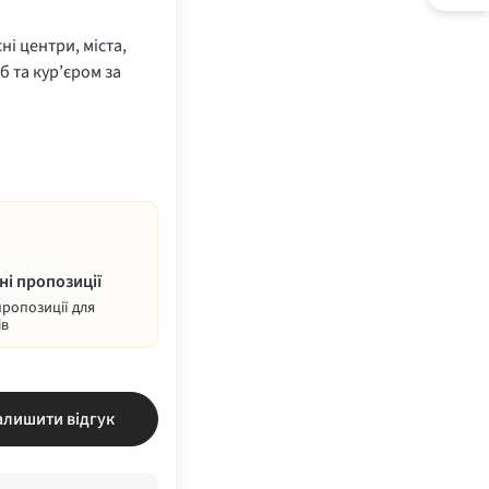
ні центри, міста,
б та кур’єром за
ні пропозиції
пропозиції для
ів
алишити відгук