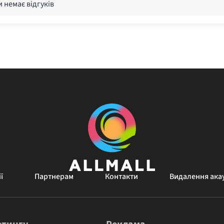
 немає відгуків
ї
Партнерам
Контакти
Видалення ака