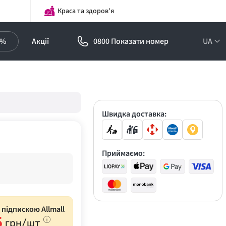
Краса та здоров'я
0%
Акції
0800 Показати номер
UA
Підписка на
оптові ціни!
Знижки до -30%
Швидка доставка:
Приймаємо:
з підпискою Allmall
5
грн/шт