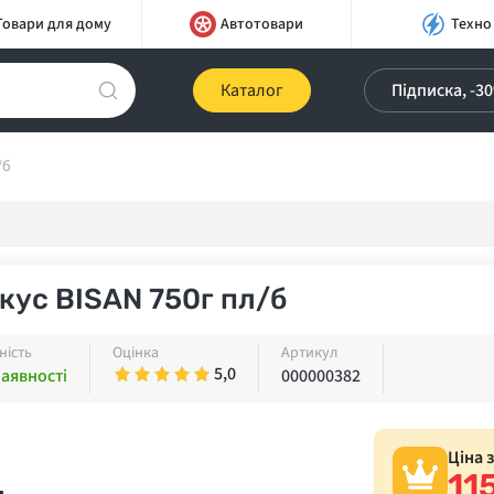
Товари для дому
Автотовари
Техно
Каталог
Підписка, -3
/б
кус BISAN 750г пл/б
ність
Оцінка
Артикул
5,0
наявності
000000382
Ціна 
11