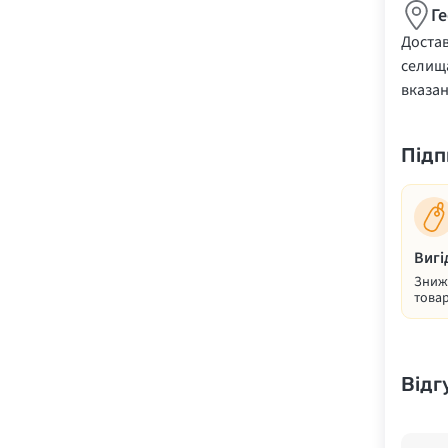
Г
Достав
селища
вказа
Підп
Вигі
Знижк
товар
Відг