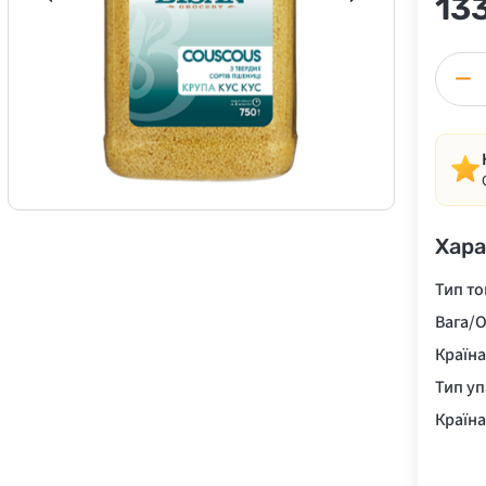
13
−
Хара
Тип то
Вага/О
Країн
Тип у
Країн