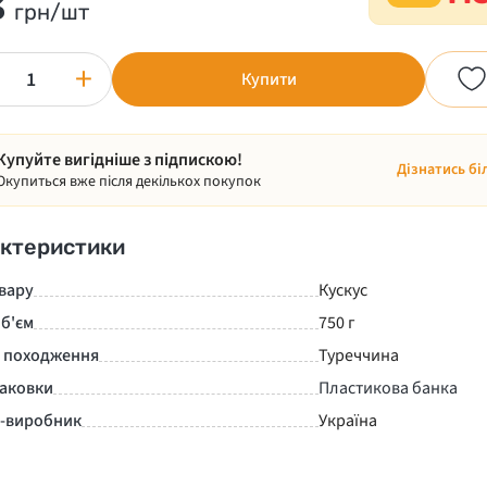
3
грн/шт
+
Купити
Купуйте вигідніше з підпискою!
Дізнатись бі
Окупиться вже після декількох покупок
ктеристики
вару
Кускус
б'єм
750 г
а походження
Туреччина
паковки
Пластикова банка
а-виробник
Україна