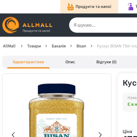
Продукти та напої
Продукти та напої
AllMall
Товари
Бакалія
Bisan
Кускус BISAN 750г пл
Характеристики
Опис
Відгуки (0)
Кус
Наяв
Є в 
Ціна