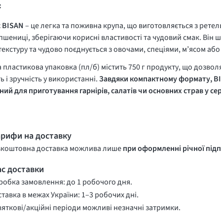
с
с
BISAN
– це легка та поживна крупа, що виготовляється з рет
пшениці, зберігаючи корисні властивості та чудовий смак. Він ш
текстуру та чудово поєднується з овочами, спеціями, м’ясом аб
 пластикова упаковка (
пл/б
) містить 750 г продукту, що дозвол
ть і зручність у використанні.
Завдяки компактному формату,
B
ний для приготування гарнірів, салатів чи основних страв у 
арифи на доставку
зкоштовна доставка можлива лише
при оформленні річної підп
ас доставки
обка замовлення: до 1 робочого дня.
тавка в межах України: 1–3 робочих дні.
вяткові/акційні періоди можливі незначні затримки.