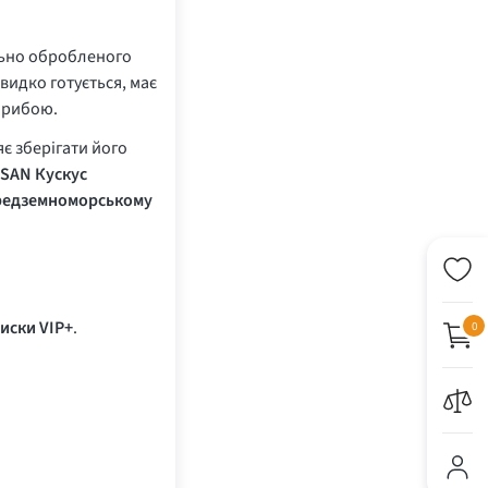
ельно обробленого
видко готується, має
о рибою.
яє зберігати його
ISAN Кускус
середземноморському
иски VIP+
.
0