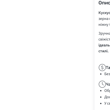
Опи
Куску
зерна 
ніжну 
Зручна
свіжіс
ідеаль
стилі.
Т
Бе
Ч
Обр
Дос
У с