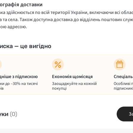
еографія доставки
ка здійснюється по всій території України, включаючи всі облас
 та села. Також доступна доставка до відділень поштових служ
ною адресою.
иска — це вигідно
дніше з підпискою
Економія щомісяця
Спеціаль
и до –30% на тисячі
Заощаджуйте на кожній
Особливі 
ів
покупці
підписник
уки
(0)
З