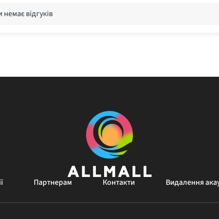
 немає відгуків
ї
Партнерам
Контакти
Видалення ака