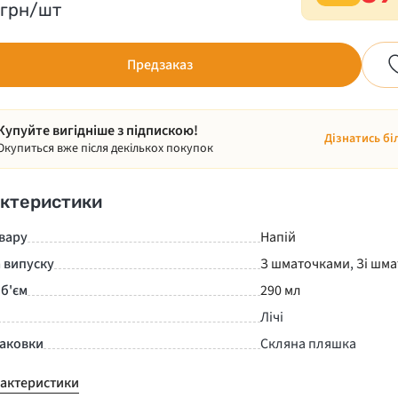
грн/шт
Предзаказ
Купуйте вигідніше з підпискою!
Дізнатись бі
Окупиться вже після декількох покупок
ктеристики
вару
Напій
 випуску
З шматочками
,
Зі шм
б'єм
290 мл
Лічі
паковки
Скляна пляшка
рактеристики