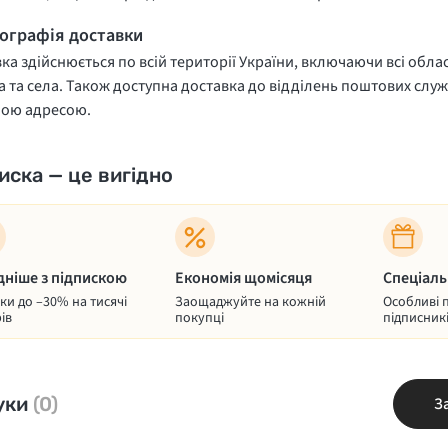
еографія доставки
ка здійснюється по всій території України, включаючи всі облас
 та села. Також доступна доставка до відділень поштових служ
ною адресою.
иска — це вигідно
дніше з підпискою
Економія щомісяця
Спеціаль
и до –30% на тисячі
Заощаджуйте на кожній
Особливі 
ів
покупці
підписник
уки
(0)
З