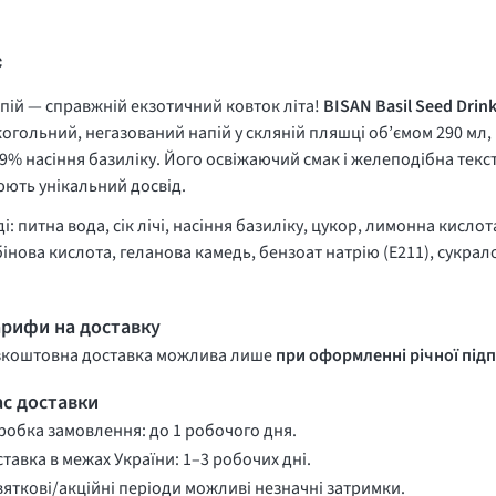
с
пій — справжній екзотичний ковток літа!
BISAN Basil Seed Drink
огольний, негазований напій у скляній пляшці об’ємом 290 мл,
а 9% насіння базиліку. Його освіжаючий смак і желеподібна текс
ють унікальний досвід.
ді: питна вода, сік лічі, насіння базиліку, цукор, лимонна кислот
інова кислота, геланова камедь, бензоат натрію (E211), сукрало
арифи на доставку
зкоштовна доставка можлива лише
при оформленні річної підп
ас доставки
обка замовлення: до 1 робочого дня.
тавка в межах України: 1–3 робочих дні.
вяткові/акційні періоди можливі незначні затримки.