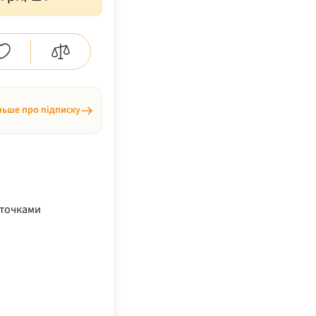
льше про підписку
аточками