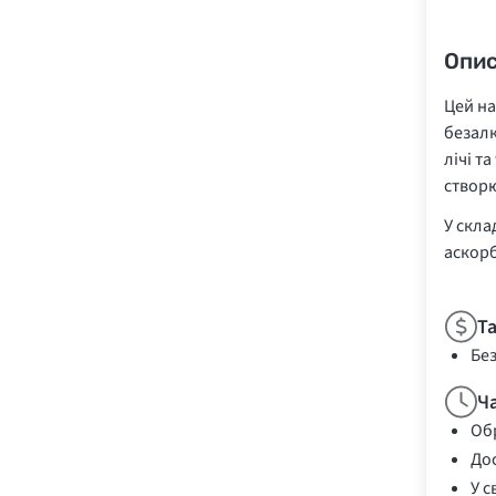
Опи
Цей на
безалк
лічі т
створю
У скла
аскорб
Т
Бе
Ч
Обр
Дос
У с