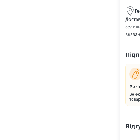
Г
Достав
селища
вказа
Підп
Вигі
Знижк
товар
Відг