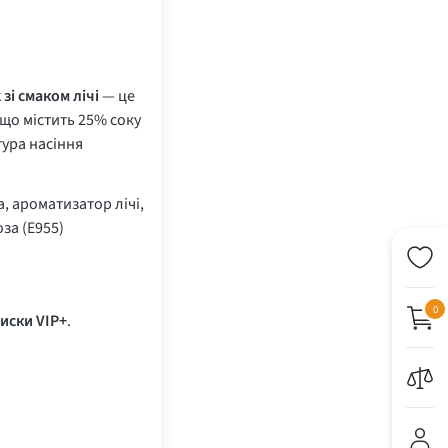
 зі смаком лічі
— це
 що містить 25% соку
тура насіння
а, ароматизатор лічі,
за (E955)
0
иски VIP+
.