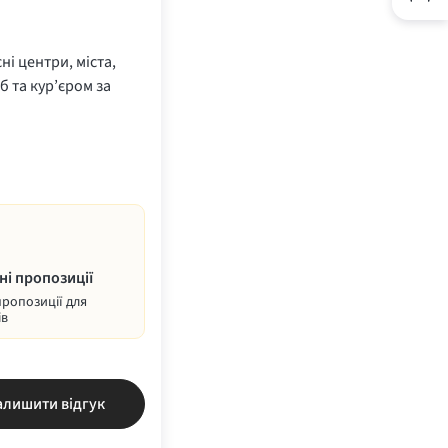
ні центри, міста,
б та кур’єром за
ні пропозиції
пропозиції для
ів
алишити відгук