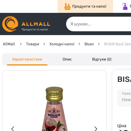
Продукти та напої
Продукти та напої
AllMall
Товари
Холодні напої
Bisan
BISAN Basil See
Характеристики
Опис
Відгуки (0)
BIS
Наяв
Нема
Ціна