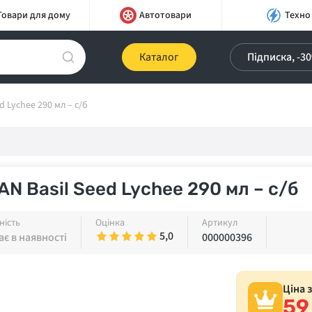
Товари для дому
Автотовари
Техно
Каталог
Підписка, -3
d Lychee 290 мл – с/б
AN Basil Seed Lychee 290 мл – с/б
ність
Оцінка
Артикул
5,0
є в наявності
000000396
Ціна 
59