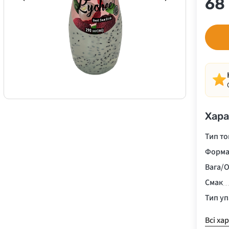
68
Хара
Тип то
Форма
Вага/О
Смак
Тип у
Всі ха