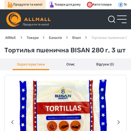
Продукти та напої
Товари для дому
Автотовари
Техн
Продукти та напої
AllMall
Товари
Бакалія
Bisan
Тортилья пшенична BISA
Тортилья пшенична BISAN 280 г, 3 шт
Характеристики
Опис
Відгуки (0)