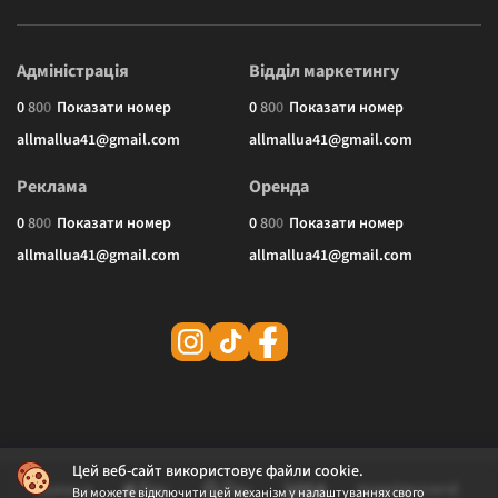
Адміністрація
Відділ маркетингу
0
8
0
0
Показати номер
0
8
0
0
Показати номер
allmallua41@gmail.com
allmallua41@gmail.com
Реклама
Оренда
0
8
0
0
Показати номер
0
8
0
0
Показати номер
allmallua41@gmail.com
allmallua41@gmail.com
Цей веб-сайт використовує файли cookie.
Ви можете відключити цей механізм у налаштуваннях свого