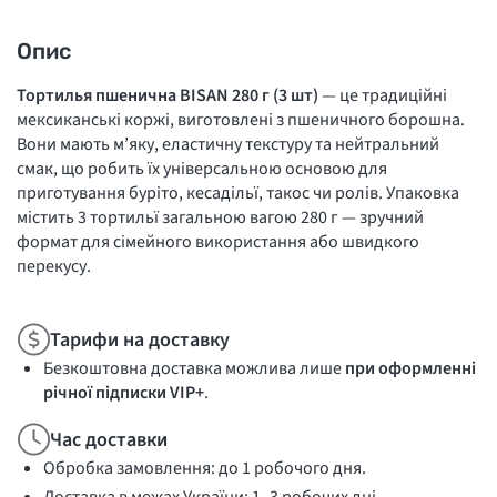
Опис
Тортилья пшенична BISAN 280 г (3 шт)
— це традиційні
мексиканські коржі, виготовлені з пшеничного борошна.
Вони мають м’яку, еластичну текстуру та нейтральний
смак, що робить їх універсальною основою для
приготування буріто, кесадільї, такос чи ролів. Упаковка
містить 3 тортильї загальною вагою 280 г — зручний
формат для сімейного використання або швидкого
перекусу.
Тарифи на доставку
Безкоштовна доставка можлива лише
при оформленні
річної підписки VIP+
.
Час доставки
Обробка замовлення: до 1 робочого дня.