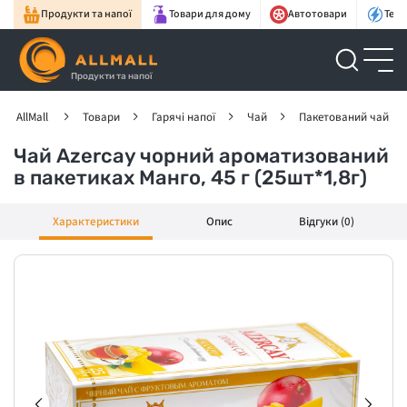
Продукти та напої
Товари для дому
Автотовари
Техн
Продукти та напої
AllMall
Товари
Гарячі напої
Чай
Пакетований чай
Чай Azercay чорний ароматизований
в пакетиках Манго, 45 г (25шт*1,8г)
Характеристики
Опис
Відгуки (0)