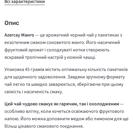
Всі характеристики
Опис
Azercay Манго
— це ароматний чорний чай у пакетиках з
екзотичним смаком соковитого манго. Його насичений
фруктовий аромат і солодкуваті нотки створюють
яскравий тропічний настрій у кожній чашці.
Упаковка 45 грамів містить оптимальну кількість пакетиків
для щоденного задоволення. Завдяки зручному формату
чай легко та швидко заварюється, зберігаючи при цьому
свіжість і насиченість смаку.
Цей чай чудово смакує як гарячим, так і охолодженим
—
особливо влітку, коли хочеться освіжаючого фруктового
напою. Його можна доповнити медом або лимоном для ще
більш цікавого смакового поєднання.