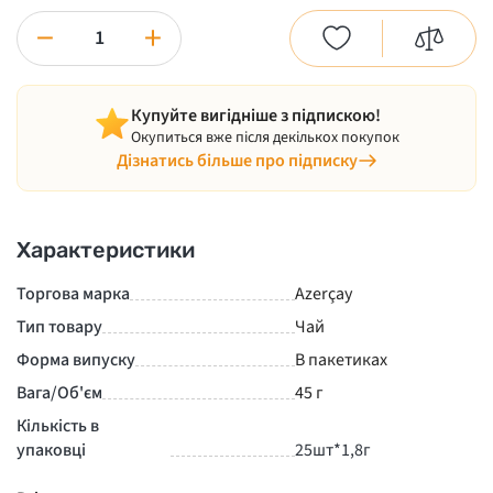
−
+
Купуйте вигідніше з підпискою!
Окупиться вже після декількох покупок
Дізнатись більше про підписку
Характеристики
Торгова марка
Azerçay
Тип товару
Чай
Форма випуску
В пакетиках
Вага/Об'єм
45 г
Кількість в
упаковці
25шт*1,8г