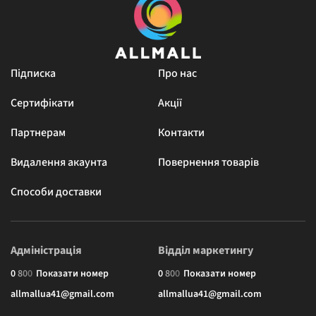
Підписка
Про нас
Сертифікати
Акції
Партнерам
Контакти
Видалення акаунта
Повернення товарів
Способи доставки
Адміністрація
Відділ маркетингу
0
8
0
0
Показати номер
0
8
0
0
Показати номер
allmallua41@gmail.com
allmallua41@gmail.com