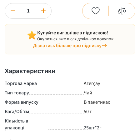
−
+
Купуйте вигідніше з підпискою!
Окупиться вже після декількох покупок
Дізнатись більше про підписку
Характеристики
Торгова марка
Azerçay
Тип товару
Чай
Форма випуску
В пакетиках
Вага/Об'єм
50 г
Кількість в
упаковці
25шт*2г