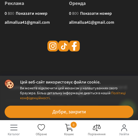
Реклама
Оренда
0
8
0
0
Показати номер
0
8
0
0
Показати номер
allmallua41@gmail.com
allmallua41@gmail.com
Цей веб-сайт використовує файли cookie.
Ви можете відключити цей механізм у налаштуваннях свого
браузера. Більш детальну інформацію дивіться в нашій
Політиці
конфіденційності
.
© 2026 ALLMALL. Всі права захищені.
Добре, закрити
Політика конфіденційності
Публічна оферта
0
Каталог
Обране
Кошик
Порівняння
Увійти