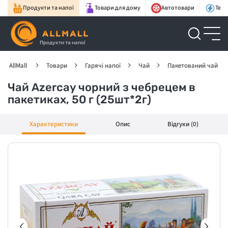
Продукти та напої
Товари для дому
Автотовари
Техн
Продукти та напої
AllMall
Товари
Гарячі напої
Чай
Пакетований чай
Чай Azercay чорний з чебрецем в
пакетиках, 50 г (25шт*2г)
Характеристики
Опис
Відгуки (0)