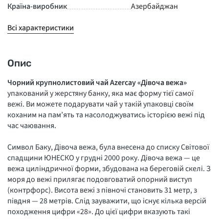
Країна-виробник
Азербайджан
Всі характеристики
Опис
Чорний крупнолистовий чай Azercay «Дівоча вежа»
упакований у жерстяну банку, яка має форму тієї самої
вежі. Ви можете подарувати чай у такій упаковці своїм
коханим на пам’ять та насолоджуватись історією вежі під
час чаювання.
Символ Баку, Дівоча вежа, була внесена до списку Світової
спадщини ЮНЕСКО у грудні 2000 року. Дівоча вежа — це
вежа циліндричної форми, збудована на береговій скелі. З
моря до вежі прилягає подовговатий опорний виступ
(контрфорс). Висота вежі з півночі становить 31 метр, з
півдня — 28 метрів. Слід зауважити, що існує кілька версій
походження цифри «28». До цієї цифри вказують такі