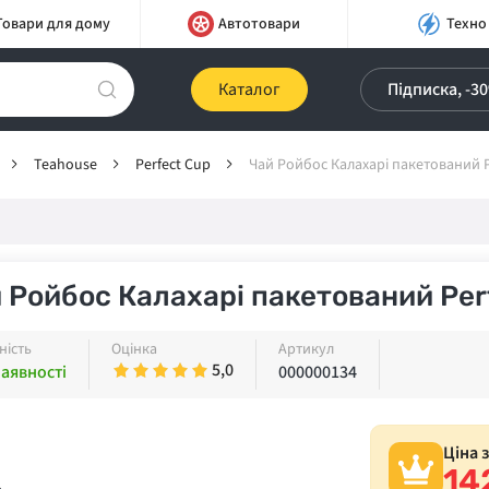
Товари для дому
Автотовари
Техно
Каталог
Підписка, -3
Teahouse
Perfect Cup
Чай Ройбос Калахарі пакетований P
 Ройбос Калахарі пакетований Per
ність
Оцінка
Артикул
5,0
наявності
000000134
Ціна 
14