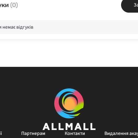
уки
(0)
З
 немає відгуків
ї
Партнерам
Контакти
Видалення ака