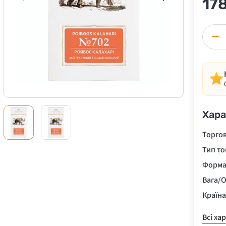
17
−
Хара
Торго
Тип то
Форма
Вага/О
Країн
Всі ха