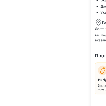
Обр
Дос
У с
Г
Достав
селища
вказа
Підп
Вигі
Знижк
товар