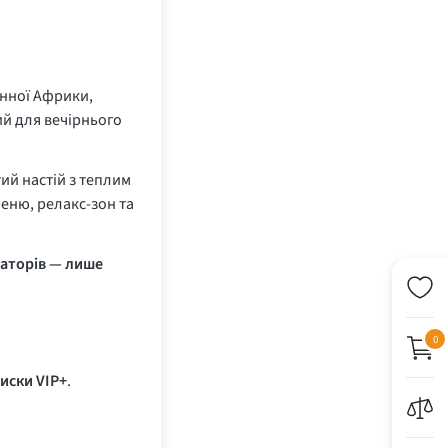
енної Африки,
ий для вечірнього
ий настій з теплим
еню, релакс-зон та
заторів — лише
0
иски VIP+
.