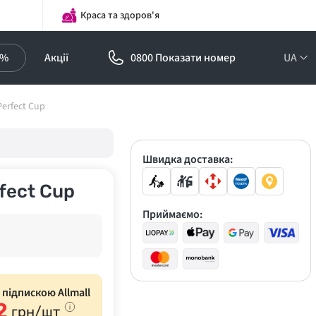
Краса та здоров'я
0%
Акції
0800 Показати номер
UA
Підписка на
erfect Cup
оптові ціни!
Знижки до -30%
Швидка доставка:
fect Cup
Приймаємо:
з підпискою Allmall
2
грн/шт