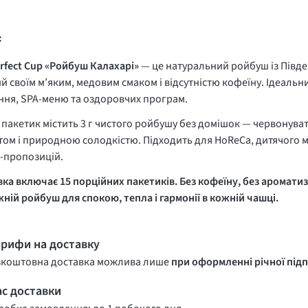
с
rfect Cup «Ройбуш Калахарі»
— це натуральний ройбуш із Півд
й своїм м’яким, медовим смаком і відсутністю кофеїну. Ідеальн
ня, SPA-меню та оздоровчих програм.
пакетик містить 3 г чистого ройбушу без домішок — червонуват
ом і природною солодкістю. Підходить для HoReCa, дитячого м
-пропозицій.
ка включає 15 порційних пакетиків. Без кофеїну, без аромати
ній ройбуш для спокою, тепла і гармонії в кожній чашці.
арифи на доставку
зкоштовна доставка можлива лише
при оформленні річної підп
ас доставки