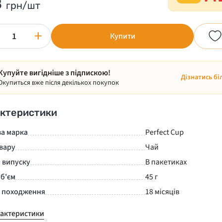
8
грн/шт
+
Купити
Купуйте вигідніше з підпискою!
Дізнатись бі
Окупиться вже після декількох покупок
ктеристики
ва марка
Perfect Cup
вару
Чай
 випуску
В пакетиках
б'єм
45 г
а походження
18 місяців
рактеристики