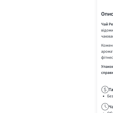
Опи
Чай Pe
відоми
чаюван
Кожен 
аромат
фітнес
Упаков
справж
Т
Бе
Ч