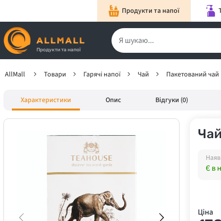
Продукти та напої
Продукти та напої
AllMall
Товари
Гарячі напої
Чай
Пакетований чай
Характеристики
Опис
Відгуки (0)
Чай
Наяв
Є в 
Ціна