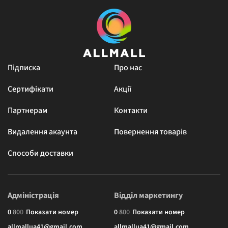
Підписка
Про нас
Сертифікати
Акції
Партнерам
Контакти
Видалення акаунта
Повернення товарів
Способи доставки
Адміністрація
Відділ маркетингу
0
8
0
0
Показати номер
0
8
0
0
Показати номер
allmallua41@gmail.com
allmallua41@gmail.com