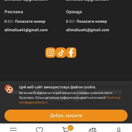
Реклама
Оренда
0
8
0
0
Показати номер
0
8
0
0
Показати номер
allmallua41@gmail.com
allmallua41@gmail.com
Цей веб-сайт використовує файли cookie.
Ви можете відключити цей механізм у налаштуваннях свого
браузера. Більш детальну інформацію дивіться в нашій
Політиці
конфіденційності
.
© 2026 ALLMALL. Всі права захищені.
Добре, закрити
Політика конфіденційності
Публічна оферта
0