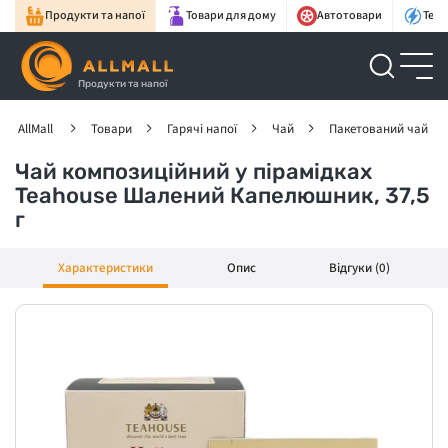
Продукти та напої
Товари для дому
Автотовари
Техн
Продукти та напої
AllMall
Товари
Гарячі напої
Чай
Пакетований чай
Чай композиційний у пірамідках
Teahouse Шалений Капелюшник, 37,5
г
Характеристики
Опис
Відгуки (0)