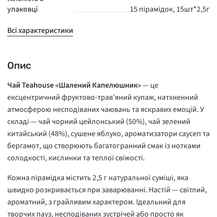
упаковці
15 пірамідок, 15шт*2,5г
Всі характеристики
Опис
Чай Teahouse «Шалений Капелюшник»
— це
ексцентричний фруктово-трав’яний купаж, натхненний
атмосферою несподіваних чаювань та яскравих емоцій. У
складі — чай чорний цейлонський (50%), чай зелений
китайський (48%), сушене яблуко, ароматизатори саусеп та
бергамот, що створюють багатогранний смак із нотками
солодкості, кислинки та теплої свіжості.
Кожна пірамідка містить 2,5 г натуральної суміші, яка
швидко розкривається при заварюванні. Настій — світлий,
ароматний, з грайливим характером. Ідеальний для
творчих пауз, несподіваних зустрічей або просто як