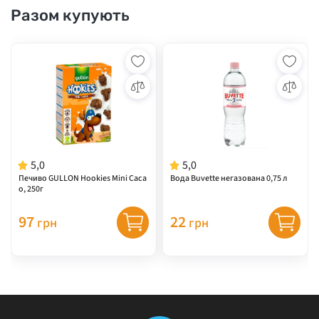
Разом купують
5,0
5,0
Печиво GULLON Hookies Mini Caca
Вода Buvette негазована 0,75 л
o, 250г
97
22
грн
грн