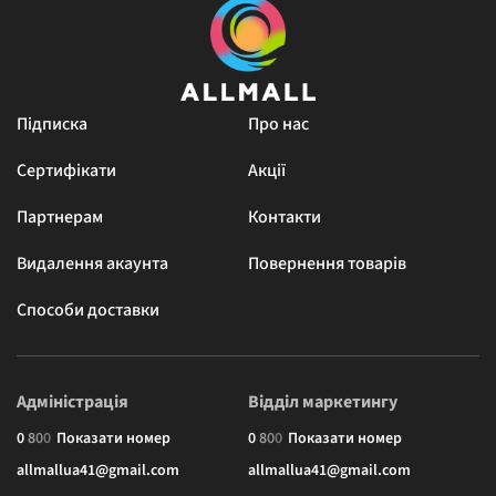
Підписка
Про нас
Сертифікати
Акції
Партнерам
Контакти
Видалення акаунта
Повернення товарів
Способи доставки
Адміністрація
Відділ маркетингу
0
8
0
0
Показати номер
0
8
0
0
Показати номер
allmallua41@gmail.com
allmallua41@gmail.com