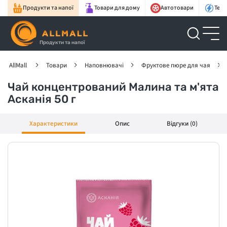
Продукти та напої
Товари для дому
Автотовари
Техн
Продукти та напої
AllMall
Товари
Наповнювачі
Фруктове пюре для чая
Чай концентрований Малина та м'ята
Асканія 50 г
Характеристики
Опис
Відгуки (0)