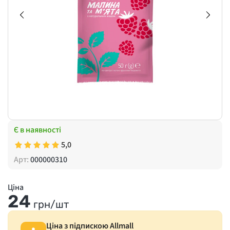
Є в наявності
5,0
Арт:
000000310
Ціна
24
грн/шт
Ціна з підпискою Allmall