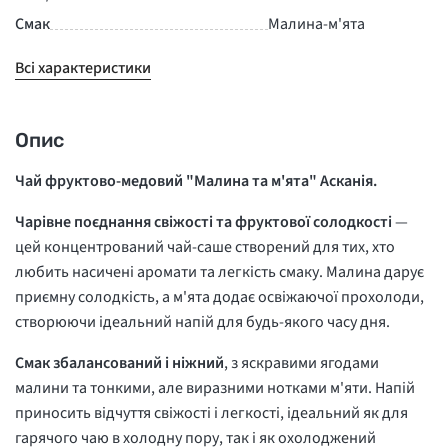
Смак
Малина-м'ята
Всі характеристики
Опис
Чай фруктово-медовий "Малина та м'ята" Асканія.
Чарівне поєднання свіжості та фруктової солодкості
—
цей концентрований чай-саше створений для тих, хто
любить насичені аромати та легкість смаку. Малина дарує
приємну солодкість, а м'ята додає освіжаючої прохолоди,
створюючи ідеальний напій для будь-якого часу дня.
Смак збалансований і ніжний
, з яскравими ягодами
малини та тонкими, але виразними нотками м'яти. Напій
приносить відчуття свіжості і легкості, ідеальний як для
гарячого чаю в холодну пору, так і як охолоджений