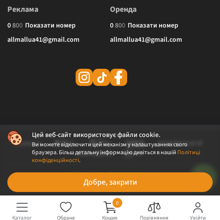
Реклама
Оренда
0
8
0
0
Показати номер
0
8
0
0
Показати номер
allmallua41@gmail.com
allmallua41@gmail.com
Цей веб-сайт використовує файли cookie.
Ви можете відключити цей механізм у налаштуваннях свого
браузера. Більш детальну інформацію дивіться в нашій
Політиці
конфіденційності
.
© 2026 ALLMALL. Всі права захищені.
Добре, закрити
Політика конфіденційності
Публічна оферта
0
Каталог
Обране
Кошик
Порівняння
Увійти