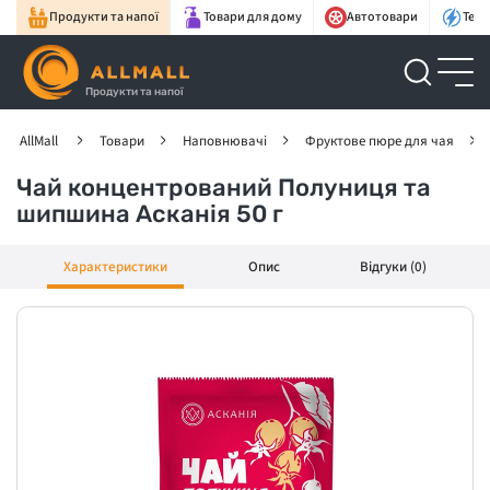
Продукти та напої
Товари для дому
Автотовари
Техн
Продукти та напої
AllMall
Товари
Наповнювачі
Фруктове пюре для чая
Чай концентрований Полуниця та
шипшина Асканія 50 г
Характеристики
Опис
Відгуки (0)