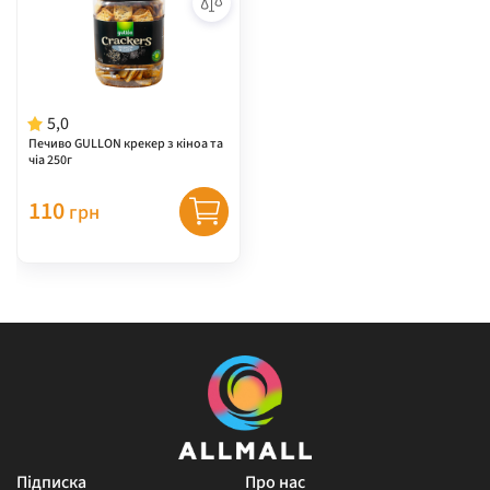
5,0
Печиво GULLON крекер з кіноа та
чіа 250г
110
грн
Підписка
Про нас