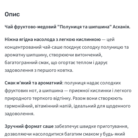
Опис
Чай фруктово-медовий "Полуниця та шипшина" Асканія.
Ніжна ягідна насолода з легкою кислинкою
— цей
концентрований чай-саше поєднує солодку полуницю та
ароматну шипшину, створюючи витончений,
багатогранний смак, що огортає теплом і дарує
задоволення з першого ковтка.
Смак м’який та ароматний
: полуниця надає солодких
фруктових нот, а шипшина — приємної кислинки і легкого
природного терпкого відтінку. Разом вони створюють
гармонійний, вітамінний напій, ідеальний для щоденного
задоволення.
Зручний формат саше
забезпечує швидке приготування,
дозволяючи насолодитися багатим смаком у будь-який