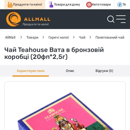
Продукти та напої
Товари для дому
Автотовари
Техн
Продукти та напої
AllMall
Товари
Гарячі напої
Чай
Пакетований чай
Чай Teahouse Вата в бронзовій
коробці (20фп*2,5г)
Характеристики
Опис
Відгуки (0)