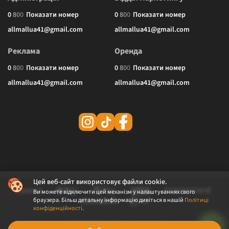
0
8
0
0
Показати номер
0
8
0
0
Показати номер
allmallua41@gmail.com
allmallua41@gmail.com
Реклама
Оренда
0
8
0
0
Показати номер
0
8
0
0
Показати номер
allmallua41@gmail.com
allmallua41@gmail.com
Цей веб-сайт використовує файли cookie.
Ви можете відключити цей механізм у налаштуваннях свого
браузера. Більш детальну інформацію дивіться в нашій
Політиці
конфіденційності
.
© 2026 ALLMALL. Всі права захищені.