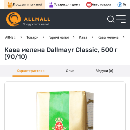
Продукти та напої
Товари для дому
Автотовари
Техн
Продукти та напої
AllMall
Товари
Гарячі напої
Кава
Кава мелена
Кава мелена Dallmayr Classic, 500 г
(90/10)
Характеристики
Опис
Відгуки (0)