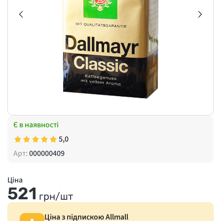
Є в наявності
5,0
Арт:
000000409
Ціна
521
грн/шт
Ціна з підпискою Allmall