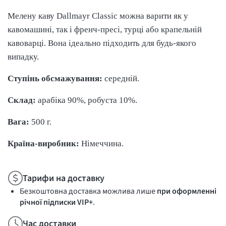
Мелену каву Dallmayr Classic можна варити як у
кавомашині, так і френч-пресі, турці або крапельній
кавоварці. Вона ідеально підходить для будь-якого
випадку.
Ступінь обсмажування:
середній.
Склад:
арабіка 90%, робуста 10%.
Вага:
500 г.
Країна-виробник:
Німеччина.
Тарифи на доставку
Безкоштовна доставка можлива лише
при оформленні
річної підписки VIP+
.
Час доставки