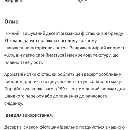
Жирність
4,6%
Опис
Ніжний і вишуканий десерт зі смаком фісташки від бренду
Ehrmann
дарує справжню насолоду кожному
шанувальнику горіхових ноток. Завдяки помірній жирності
4,6%, він легко сприймається і має кремову текстуру, що
плавно тане у роті.
Ароматні нотки фісташки роблять цей десерт особливим
вибором для тих, хто цінує ніжність та унікальність смаку.
Порційна упаковка вагою
190 г
– оптимальний формат для
швидкого перекусу або доповнення до ранкового
сніданку.
Ідея для використання:
Десерт зі смаком фісташки ідеально поєднується з чашкою