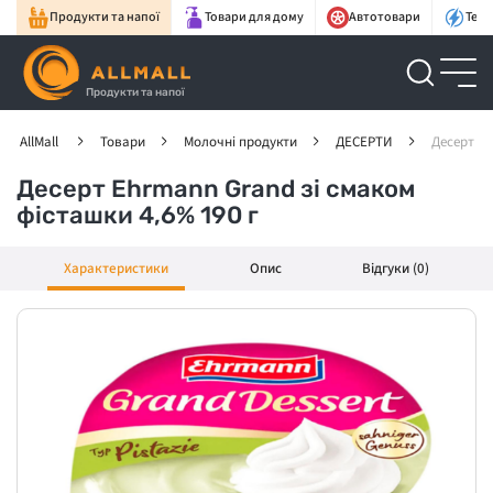
Продукти та напої
Товари для дому
Автотовари
Техн
Продукти та напої
AllMall
Товари
Молочні продукти
ДЕСЕРТИ
Десерт Eh
Десерт Ehrmann Grand зі смаком
фісташки 4,6% 190 г
Характеристики
Опис
Відгуки (0)