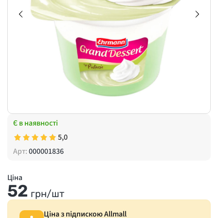
Є в наявності
5,0
Арт:
000001836
Ціна
52
грн/шт
Ціна з підпискою Allmall