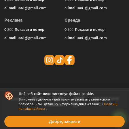
allmallua41@gmail.com
allmallua41@gmail.com
Реклама
Оренда
0
8
0
0
Показати номер
0
8
0
0
Показати номер
allmallua41@gmail.com
allmallua41@gmail.com
Цей веб-сайт використовує файли cookie.
Ви можете відключити цей механізм у налаштуваннях свого
браузера. Більш детальну інформацію дивіться в нашій
Політиці
конфіденційності
.
© 2026 ALLMALL. Всі права захищені.
Добре, закрити
Політика конфіденційності
Публічна оферта