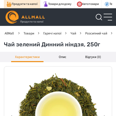
Продукти та напої
Товари для дому
Автотовари
Техн
Продукти та напої
AllMall
Товари
Гарячі напої
Чай
Розсипний чай
Чай зелений Динний ніндзя, 250г
Характеристики
Опис
Відгуки (0)