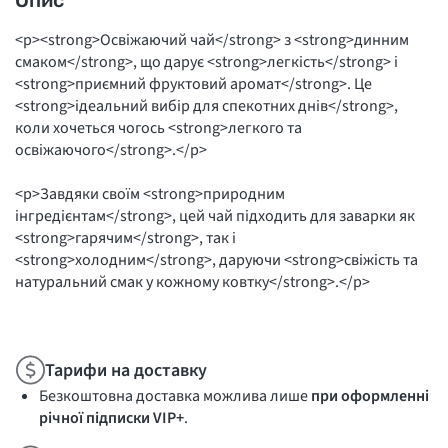
Опис
<p><strong>Освіжаючий чай</strong> з <strong>динним
смаком</strong>, що дарує <strong>легкість</strong> і
<strong>приємний фруктовий аромат</strong>. Це
<strong>ідеальний вибір для спекотних днів</strong>,
коли хочеться чогось <strong>легкого та
освіжаючого</strong>.</p>
<p>Завдяки своїм <strong>природним
інгредієнтам</strong>, цей чай підходить для заварки як
<strong>гарячим</strong>, так і
<strong>холодним</strong>, даруючи <strong>свіжість та
натуральний смак у кожному ковтку</strong>.</p>
Тарифи на доставку
Безкоштовна доставка можлива лише
при оформленні
річної підписки VIP+
.