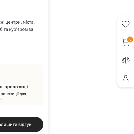
ні центри, міста,
б та кур’єром за
0
ні пропозиції
пропозиції для
ів
алишити відгук