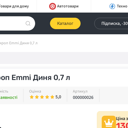
Товари для дому
Автотовари
Техно
Каталог
Підписка, -3
ироп Emmi Диня 0,7 л
оп Emmi Диня 0,7 л
ність
Оцінка
Артикул
5,0
наявності
000000026
Ціна 
13