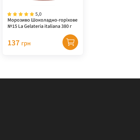
5,0
Морозиво Шоколадно-горіхове
№15 La Gelateria italiana 380 г
137
грн