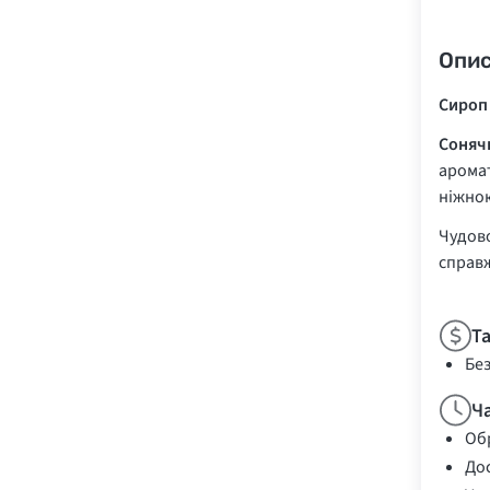
Опи
Сироп
Сонячн
аромат
ніжно
Чудово
справж
Т
Бе
Ч
Обр
Дос