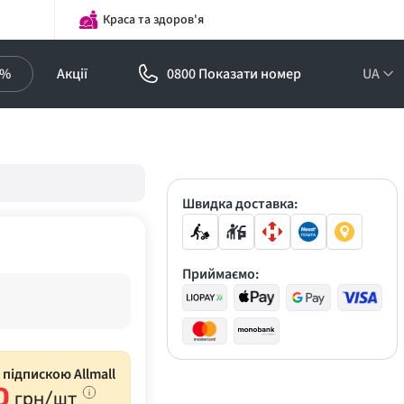
Краса та здоров'я
0%
Акції
0800 Показати номер
UA
Підписка на
оптові ціни!
Знижки до -30%
Швидка доставка:
Приймаємо:
з підпискою Allmall
0
грн/шт