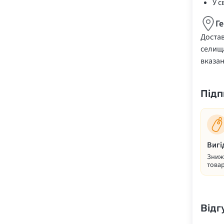
У с
Г
Достав
селища
вказа
Підп
Вигі
Знижк
товар
Відг