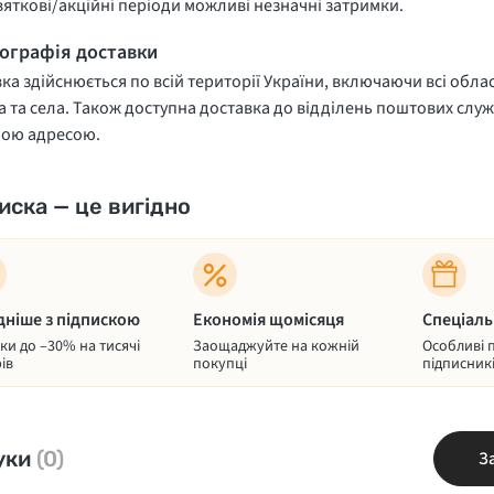
вяткові/акційні періоди можливі незначні затримки.
еографія доставки
ка здійснюється по всій території України, включаючи всі облас
 та села. Також доступна доставка до відділень поштових служ
ною адресою.
иска — це вигідно
дніше з підпискою
Економія щомісяця
Спеціаль
и до –30% на тисячі
Заощаджуйте на кожній
Особливі 
ів
покупці
підписник
уки
(0)
З