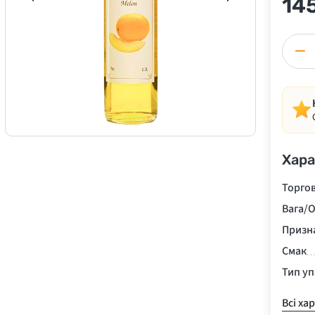
14
−
Хара
Торго
Вага/О
Призн
Смак
Тип у
Всі ха