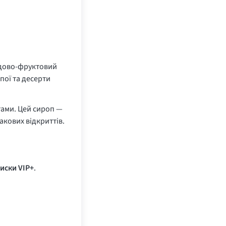
едово-фруктовий
пої та десерти
тами. Цей сироп —
акових відкриттів.
иски VIP+
.