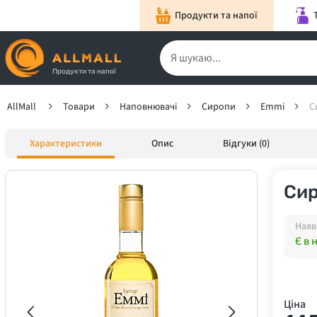
Продукти та напої
Продукти та напої
AllMall
Товари
Наповнювачі
Сиропи
Emmi
С
Характеристики
Опис
Відгуки (0)
Сир
Наяв
Є в 
Ціна