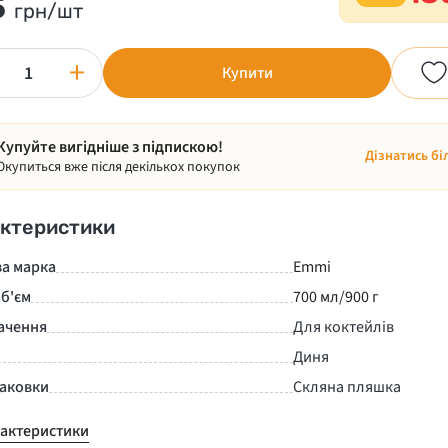
5
грн/шт
+
Купити
Купуйте вигідніше з підпискою!
Дізнатись бі
Окупиться вже після декількох покупок
ктеристики
ва марка
Emmi
б'єм
700 мл/900 г
ачення
Для коктейлів
Диня
паковки
Скляна пляшка
рактеристики