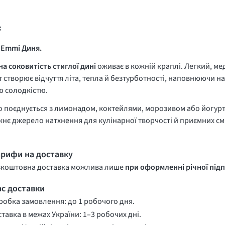
с
 Emmi Диня.
а соковитість стиглої дині
оживає в кожній краплі. Легкий, м
 створює відчуття літа, тепла й безтурботності, наповнюючи на
ю солодкістю.
 поєднується з лимонадом, коктейлями, морозивом або йогур
нє джерело натхнення для кулінарної творчості й приємних см
арифи на доставку
зкоштовна доставка можлива лише
при оформленні річної підп
ас доставки
обка замовлення: до 1 робочого дня.
тавка в межах України: 1–3 робочих дні.