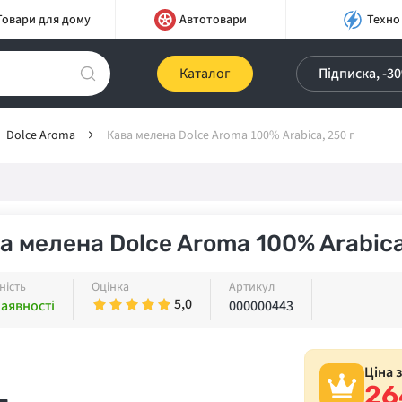
Товари для дому
Автотовари
Техно
Каталог
Підписка, -3
Dolce Aroma
Кава мелена Dolce Aroma 100% Arabica, 250 г
а мелена Dolce Aroma 100% Arabica
ність
Оцінка
Артикул
5,0
наявності
000000443
Ціна 
26