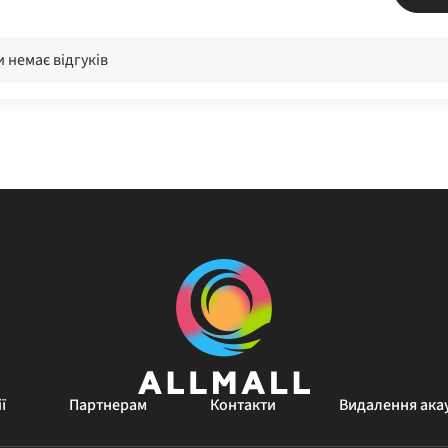
 немає відгуків
ї
Партнерам
Контакти
Видалення ака