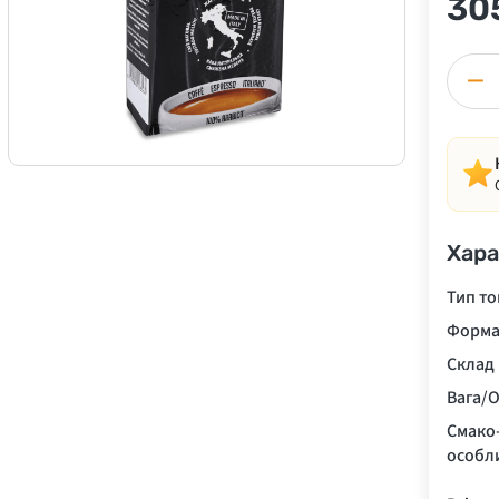
30
−
Хара
Тип то
Форма
Склад
Вага/О
Смако
особл