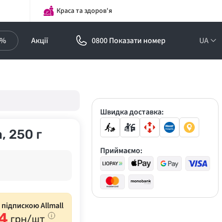
Краса та здоров'я
0%
Акції
0800 Показати номер
UA
Підписка на
оптові ціни!
Знижки до -30%
Швидка доставка:
, 250 г
Приймаємо:
з підпискою Allmall
4
грн/шт