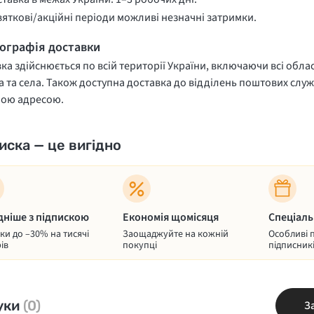
вяткові/акційні періоди можливі незначні затримки.
еографія доставки
ка здійснюється по всій території України, включаючи всі облас
 та села. Також доступна доставка до відділень поштових служ
ною адресою.
иска — це вигідно
дніше з підпискою
Економія щомісяця
Спеціаль
и до –30% на тисячі
Заощаджуйте на кожній
Особливі 
ів
покупці
підписник
уки
(0)
З