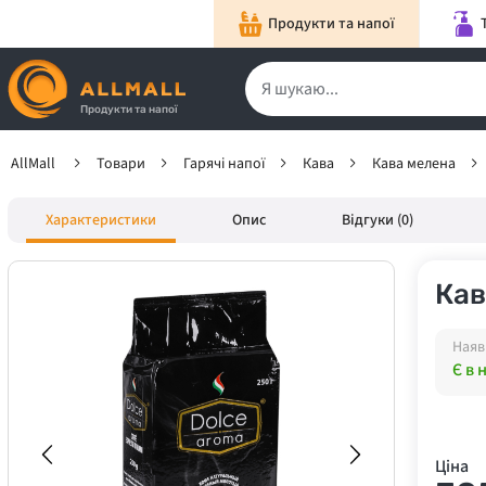
Продукти та напої
Продукти та напої
AllMall
Товари
Гарячі напої
Кава
Кава мелена
Характеристики
Опис
Відгуки (0)
Кав
Наяв
Є в 
Ціна