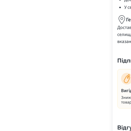
У с
Г
Достав
селища
вказа
Підп
Вигі
Знижк
товар
Відг