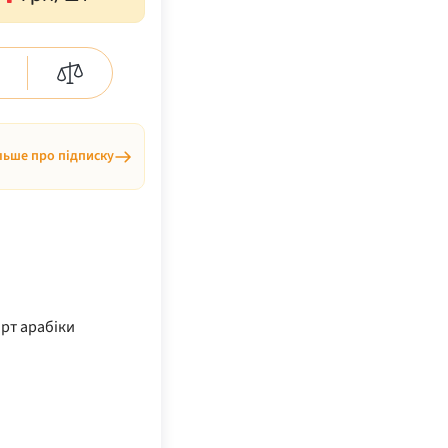
льше про підписку
рт арабіки