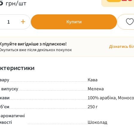
5
грн/шт
+
Купити
Купуйте вигідніше з підпискою!
Дізнатись бі
Окупиться вже після декількох покупок
ктеристики
вару
Кава
 випуску
Мелена
 кави
100% арабіка
,
Моносо
б'єм
250 г
-ароматичні
ивості
Шоколад