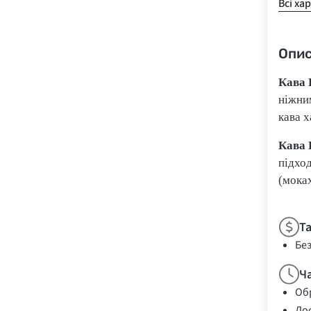
Всі ха
Опи
Кава 
ніжни
кава 
Кава 
підхо
(моках
Т
Бе
Ч
Обр
Дос