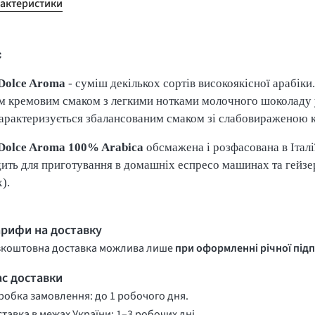
рактеристики
с
Dolce Aroma
- суміш декількох сортів високоякісної арабіки
м кремовим смаком з легкими нотками молочного шоколаду у
характеризується збалансованим смаком зі слабовираженою 
Dolce Aroma 100% Arabica
обсмажена і розфасована в Італі
дить для приготування в домашніх еспресо машинах та гейз
).
арифи на доставку
зкоштовна доставка можлива лише
при оформленні річної підп
ас доставки
обка замовлення: до 1 робочого дня.
тавка в межах України: 1–3 робочих дні.