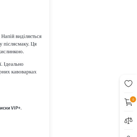
. Напій виділяється
 післясмаку. Ця
кислинкою.
ї. Ідеально
ерних кавоварках
0
иски VIP+
.