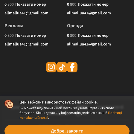
0
8
0
0
Показати номер
0
8
0
0
Показати номер
allmallua41@gmail.com
allmallua41@gmail.com
Реклама
Оренда
0
8
0
0
Показати номер
0
8
0
0
Показати номер
allmallua41@gmail.com
allmallua41@gmail.com
Цей веб-сайт використовує файли cookie.
Ви можете відключити цей механізм у налаштуваннях свого
браузера. Більш детальну інформацію дивіться в нашій
Політиці
конфіденційності
.
© 2026 ALLMALL. Всі права захищені.
Добре, закрити