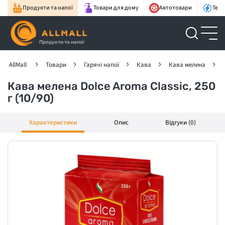
Продукти та напої
Товари для дому
Автотовари
Техн
Продукти та напої
AllMall
Товари
Гарячі напої
Кава
Кава мелена
Кава мелена Dolce Aroma Classic, 250
г (10/90)
Характеристики
Опис
Відгуки (0)