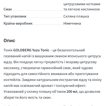
цитрусовими нотками
Смак
та легкою кислинкою
Тип упаковки
Скляна пляшка
Країна-виробник
Німеччина
Опис
Тонік
GOLDBERG Yuzu Tonic
– це безалкогольний
газований напій із вишуканим смаком японського цитруса
юдзу. Він поєднує легку гіркуватість і яскраву цитрусову
кислинку, створюючи гармонійний смак, який чудово
підходить для самостійного вживання або приготування
коктейлів. Завдяки натуральним екстрактам юдзу та хініну
напій має освіжаючий аромат і тонізуючий ефект.
Упакований у скляну пляшку об'ємом
200 мл
, що дозволяє
зберегти його якість та смак.