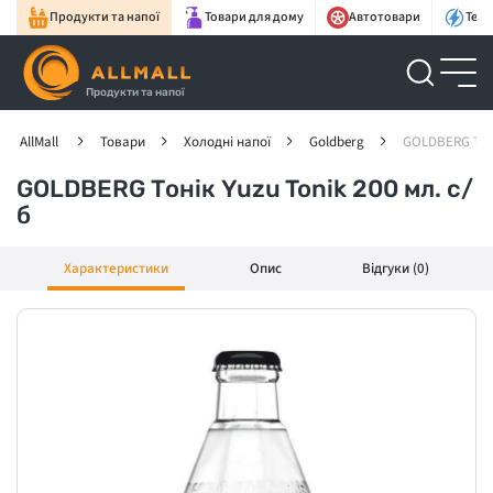
Продукти та напої
Товари для дому
Автотовари
Техн
Продукти та напої
AllMall
Товари
Холодні напої
Goldberg
GOLDBERG Тоні
GOLDBERG Тонік Yuzu Tonik 200 мл. с/
б
Характеристики
Опис
Відгуки (0)