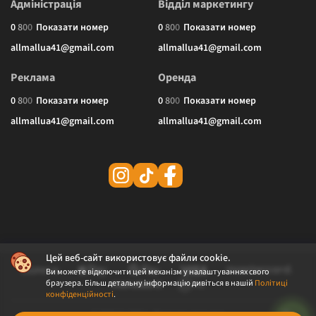
Адміністрація
Відділ маркетингу
0
8
0
0
Показати номер
0
8
0
0
Показати номер
allmallua41@gmail.com
allmallua41@gmail.com
Реклама
Оренда
0
8
0
0
Показати номер
0
8
0
0
Показати номер
allmallua41@gmail.com
allmallua41@gmail.com
Цей веб-сайт використовує файли cookie.
Ви можете відключити цей механізм у налаштуваннях свого
браузера. Більш детальну інформацію дивіться в нашій
Політиці
конфіденційності
.
© 2026 ALLMALL. Всі права захищені.