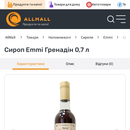
Продукти та напої
Товари для дому
Автотовари
Техн
Продукти та напої
AllMall
Товари
Наповнювачі
Сиропи
Emmi
Сиро
Сироп Emmi Гренадін 0,7 л
Характеристики
Опис
Відгуки (0)