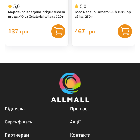
5,0
5,0
Морозиво плодово-ягідне Лісова
Кава мелена Lavazza Club 100% ар
ягода №9 La Gelateria italiana 320 г
абіка, 250 г
137
467
грн
грн
Підписка
Про нас
Сертифікати
Акції
Партнерам
Контакти