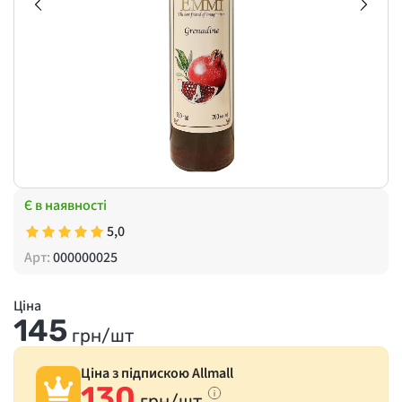
Є в наявності
5,0
Арт:
000000025
Ціна
145
грн/шт
Ціна з підпискою Allmall
130
грн/шт