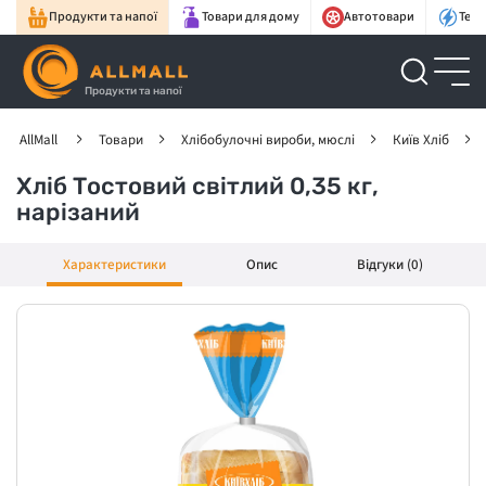
Продукти та напої
Товари для дому
Автотовари
Техн
Продукти та напої
AllMall
Товари
Хлібобулочні вироби, мюслі
Київ Хліб
Хліб Тостовий світлий 0,35 кг,
нарізаний
Характеристики
Опис
Відгуки (0)