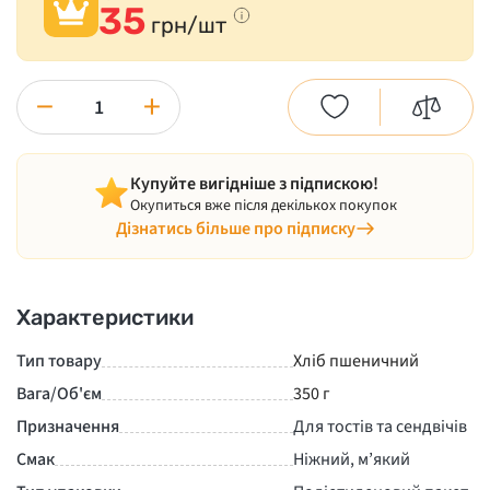
35
грн/шт
−
+
Купуйте вигідніше з підпискою!
Окупиться вже після декількох покупок
Дізнатись більше про підписку
Характеристики
Тип товару
Хліб пшеничний
Вага/Об'єм
350 г
Призначення
Для тостів та сендвічів
Смак
Ніжний, м’який