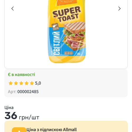
Є в наявності
5,0
Арт:
000002485
Ціна
36
грн/шт
Ціна з підпискою Allmall