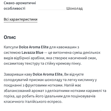
Смако-ароматичні
особливості
Шоколад
Всі характеристики
Опис
Капсули
Dolce Aroma Elite
для кавомашин з
системою
Lavazza Blue
— це витончена суміш декількох
видів відбірної арабіки, яка створює насичений смак,
оксамитову текстуру та стійку кремову пінку.
Заваривши каву
Dolce Aroma Elite
, Ви відчуєте
солодкуватий присмак шоколаду та легку кислинку у
поєднанні з фруктовими нотками. Напій має
збалансований аромат з делікатними нотками карамелі та
горіха, що робить його ідеальним для поціновувачів
класичного італійського еспресо.