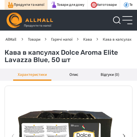
Продукти та напої
Товари для дому
Автотовари
Техн
Продукти та напої
AllMall
Товари
Гарячі напої
Кава
Кава в капсулах
Кава в капсулах Dolce Aroma Elite
Lavazza Blue, 50 шт
Характеристики
Опис
Відгуки (0)