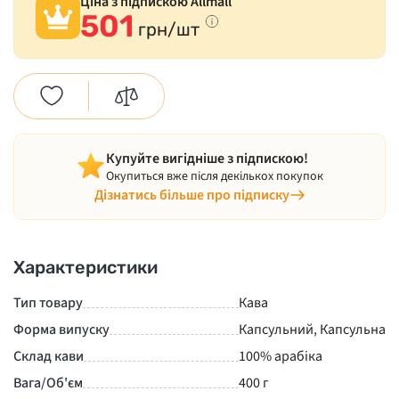
Ціна з підпискою Allmall
501
грн/шт
Купуйте вигідніше з підпискою!
Окупиться вже після декількох покупок
Дізнатись більше про підписку
Характеристики
Тип товару
Кава
Форма випуску
Капсульний
,
Капсульна
Склад кави
100% арабіка
Вага/Об'єм
400 г