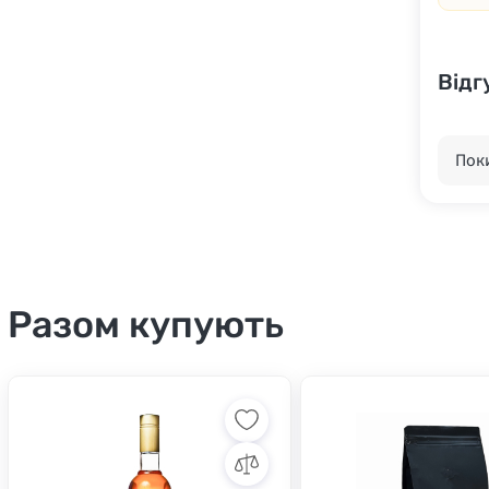
Відг
Поки
Разом купують