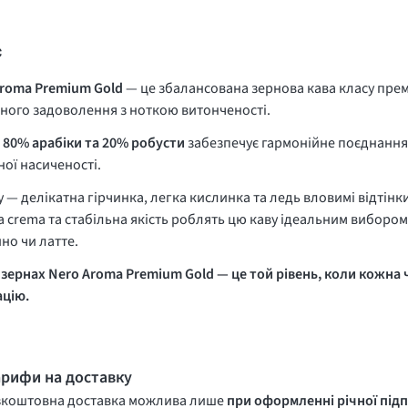
с
Aroma Premium Gold
— це збалансована зернова кава класу прем
ого задоволення з ноткою витонченості.
80% арабіки та 20% робусти
забезпечує гармонійне поєднання 
ої насиченості.
у — делікатна гірчинка, легка кислинка та ледь вловимі відтінки
 crema та стабільна якість роблять цю каву ідеальним вибором
но чи латте.
 зернах Nero Aroma Premium Gold — це той рівень, коли кожна
ацію.
арифи на доставку
зкоштовна доставка можлива лише
при оформленні річної підп