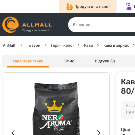
Продукти та напої
Продукти та напої
AllMall
Товари
Гарячі напої
Кава
Кава в зернах
Характеристики
Опис
Відгуки (0)
Кав
80
Наяв
Нема
Ціна