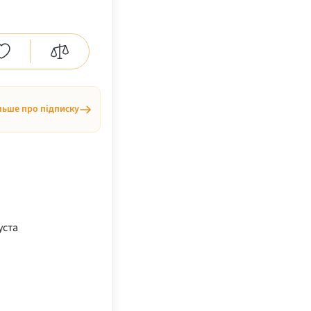
льше про підписку
уста