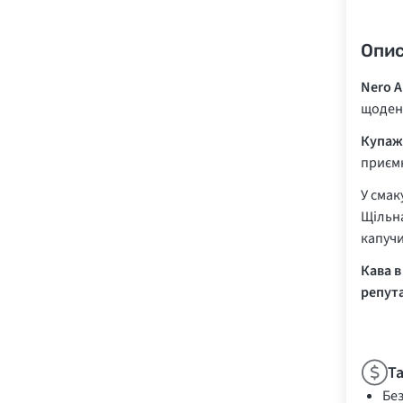
Опи
Nero 
щоденн
Купаж 
приємн
У смак
Щільна
капучи
Кава в
репут
Т
Бе