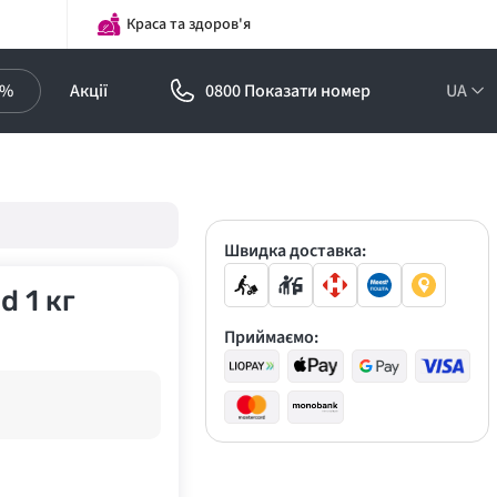
Краса та здоров'я
0%
Акції
0800 Показати номер
UA
Підписка на
оптові ціни!
Знижки до -30%
Швидка доставка:
d 1 кг
Приймаємо: