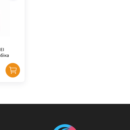
EI
абіка