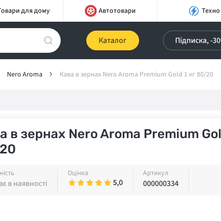
Товари для дому
Автотовари
Техно
Каталог
Підписка, -3
Nero Aroma
Кава в зернах Nero Aroma Premium Gold 1 кг 80/20
а в зернах Nero Aroma Premium Gol
/20
ність
Оцінка
Артикул
5,0
є в наявності
000000334