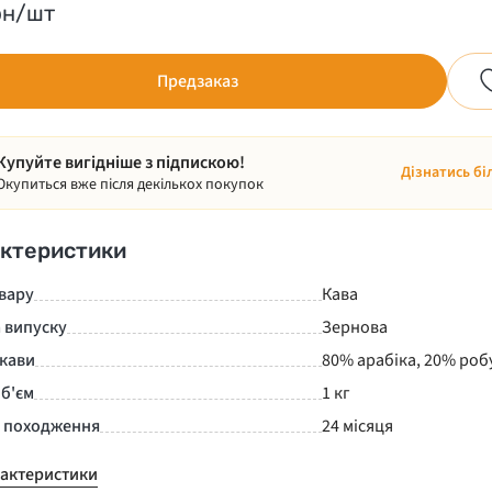
рн/шт
Предзаказ
Купуйте вигідніше з підпискою!
Дізнатись бі
Окупиться вже після декількох покупок
ктеристики
вару
Кава
 випуску
Зернова
 кави
80% арабіка, 20% роб
б'єм
1 кг
а походження
24 місяця
рактеристики