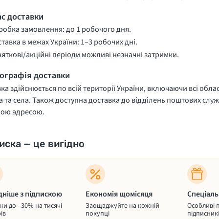
ас доставки
обка замовлення: до 1 робочого дня.
тавка в межах України: 1–3 робочих дні.
вяткові/акційні періоди можливі незначні затримки.
еографія доставки
ка здійснюється по всій території України, включаючи всі облас
 та села. Також доступна доставка до відділень поштових служ
ною адресою.
иска — це вигідно
дніше з підпискою
Економія щомісяця
Спеціаль
и до –30% на тисячі
Заощаджуйте на кожній
Особливі 
ів
покупці
підписник