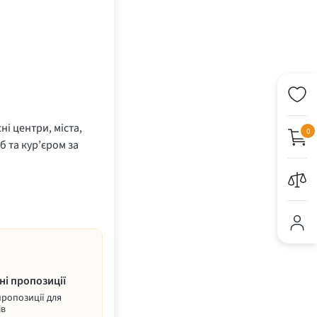
ні центри, міста,
0
б та кур’єром за
ні пропозиції
пропозиції для
ів