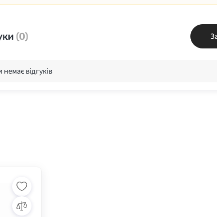
уки
(0)
З
 немає відгуків