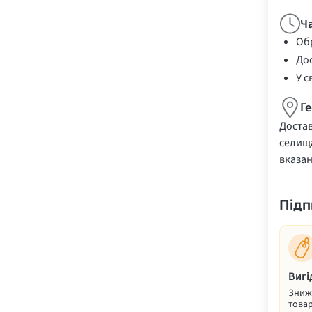
Ч
Обр
Дос
У с
Г
Достав
селища
вказа
Підп
Вигі
Знижк
товар