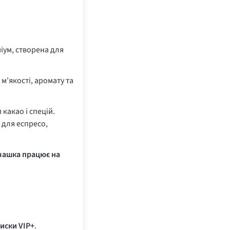
іум, створена для
м’якості, аромату та
 какао і спецій.
 для еспресо,
 чашка працює на
иски VIP+
.