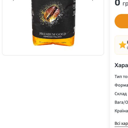
0
г
Хара
Тип то
Форма
Склад
Вага/О
Країн
Всі ха