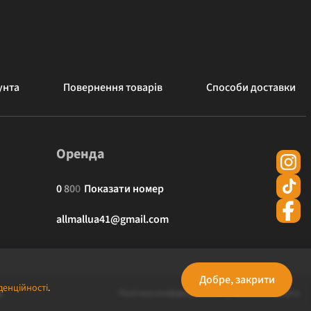
унта
Повернення товарів
Способи доставки
Оренда
0
8
0
0
Показати номер
allmallua41@gmail.com
Добре, закрити
денційності
.
Політика конфіденційності
Публічна оферта