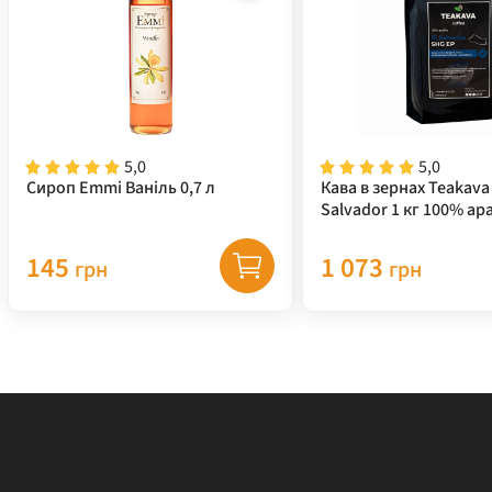
5,0
5,0
Сироп Emmi Ваніль 0,7 л
Кава в зернах Teakava 
Salvador 1 кг 100% ар
145
1 073
грн
грн