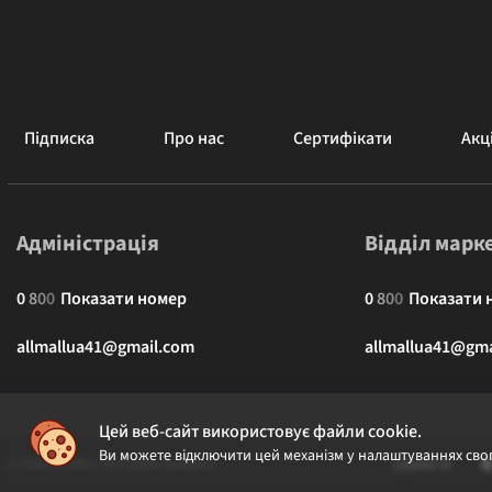
Підписка
Про нас
Сертифікати
Акці
Адміністрація
Відділ марк
0
8
0
0
Показати номер
0
8
0
0
Показати 
allmallua41@gmail.com
allmallua41@gma
Цей веб-сайт використовує файли cookie.
Ви можете відключити цей механізм у налаштуваннях свог
© 2026 ALLMALL. Всі права захищені.