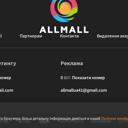
ї
Партнерам
Контакти
Видалення ака
етингу
Реклама
номер
0
8
0
0
Показати номер
il.com
allmallua41@gmail.com
о браузера. Більш детальну інформацію дивіться в нашій
Політиці конфі