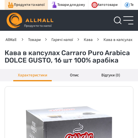
Продукти та напої
Товари для дому
Автотовари
Техн
Продукти та напої
AllMall
Товари
Гарячі напої
Кава
Кава в капсулах
Кава в капсулах Carraro Puro Arabica
DOLCE GUSTO, 16 шт 100% арабіка
Характеристики
Опис
Відгуки (0)