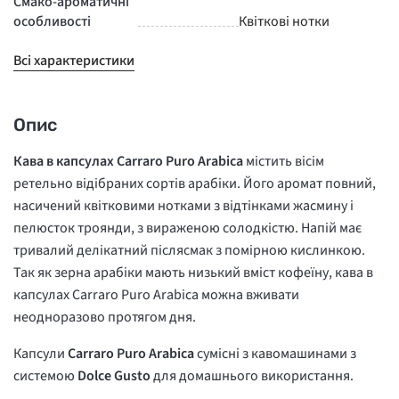
Смако-ароматичні
особливості
Квіткові нотки
Всі характеристики
Опис
Кава в капсулах Carraro Puro Arabica
містить вісім
ретельно відібраних сортів арабіки. Його аромат повний,
насичений квітковими нотками з відтінками жасмину і
пелюсток троянди, з вираженою солодкістю. Напій має
тривалий делікатний післясмак з помірною кислинкою.
Так як зерна арабіки мають низький вміст кофеїну, кава в
капсулах Carraro Puro Arabica можна вживати
неодноразово протягом дня.
Капсули
Carraro Puro Arabica
сумісні з кавомашинами з
системою
Dolce Gusto
для домашнього використання.