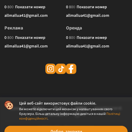
0
8
0
0
Показати номер
0
8
0
0
Показати номер
allmallua41@gmail.com
allmallua41@gmail.com
Реклама
Оренда
0
8
0
0
Показати номер
0
8
0
0
Показати номер
allmallua41@gmail.com
allmallua41@gmail.com
Цей веб-сайт використовує файли cookie.
Ви можете відключити цей механізм у налаштуваннях свого
браузера. Більш детальну інформацію дивіться в нашій
Політиці
конфіденційності
.
© 2026 ALLMALL. Всі права захищені.
Добре, закрити