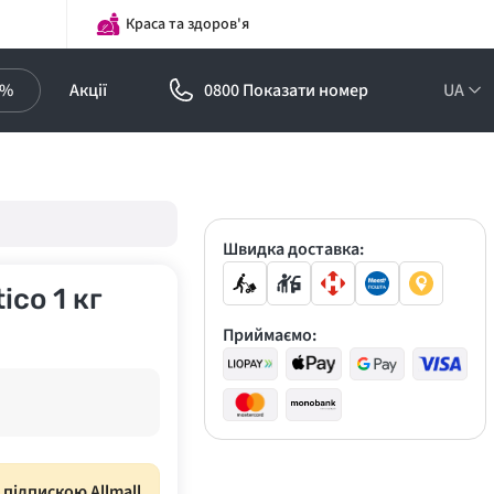
Краса та здоров'я
0%
Акції
0800 Показати номер
UA
Підписка на
оптові ціни!
Знижки до -30%
Швидка доставка:
co 1 кг
Приймаємо:
з підпискою Allmall