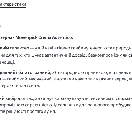
рактеристики
с
 зернах Movenpick Crema Autentico.
жній характер
— у цій каві втілено глибину, енергію та природн
на для тих, хто шукає автентичний досвід, безкомпромісну якість
 чашці.
ільний і багатогранний
, з благородною гірчинкою, відтінками 
 — глибокий, насичений, з нотками какао та смажених зерен, 
ерою тепла і сили.
ий вибір
для тих, хто цінує виразну каву з інтенсивним післясмак
промісною справжністю. Ідеальна як для ранкового пробудженн
ів рішучості протягом дня.