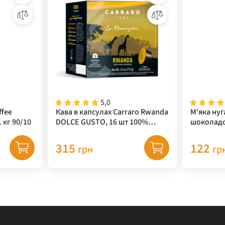
5,0
ffee
Кава в капсулах Carraro Rwanda
М'яка нуга
 кг 90/10
DOLCE GUSTO, 16 шт 100%
шоколадом
арабіка
Nougat S
ERDNUSS, 
315
122
грн
гр