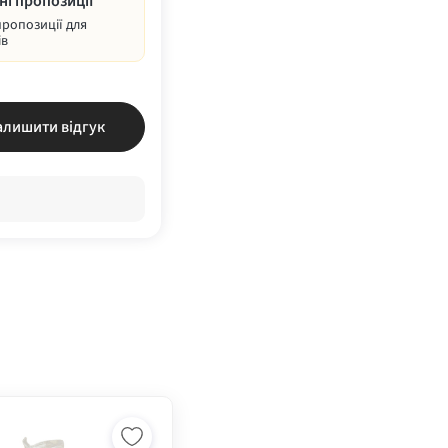
ні пропозиції
пропозиції для
ів
алишити відгук