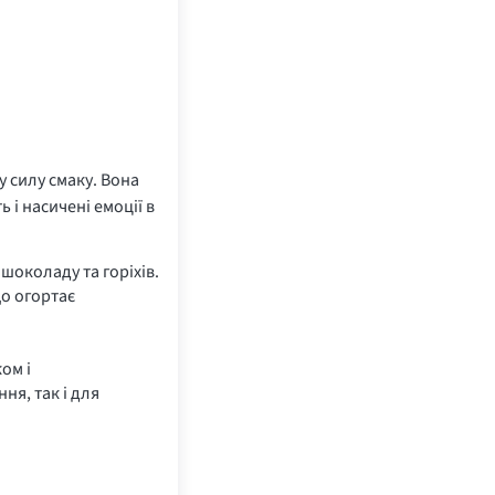
у силу смаку. Вона
 і насичені емоції в
шоколаду та горіхів.
що огортає
ом і
я, так і для