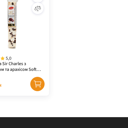
5,0
 Sir Charles з
 та арахісом Soft
CHOKOLADE &
100 г
н