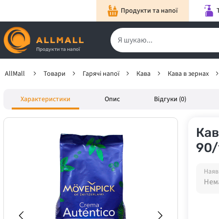
Продукти та напої
Продукти та напої
AllMall
Товари
Гарячі напої
Кава
Кава в зернах
Характеристики
Опис
Відгуки (0)
Кав
90/
Наяв
Нема