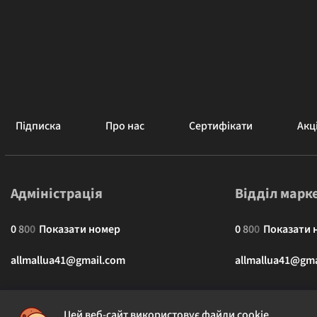
Підписка
Про нас
Сертифікати
Акці
Адміністрація
Відділ марк
0
8
0
0
Показати номер
0
8
0
0
Показати 
allmallua41@gmail.com
allmallua41@gma
Цей веб-сайт використовує файли cookie.