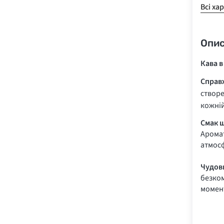
Всі ха
Опи
Кава в
Справ
створе
кожній
Смак щ
Аромат
атмосф
Чудов
безком
момент