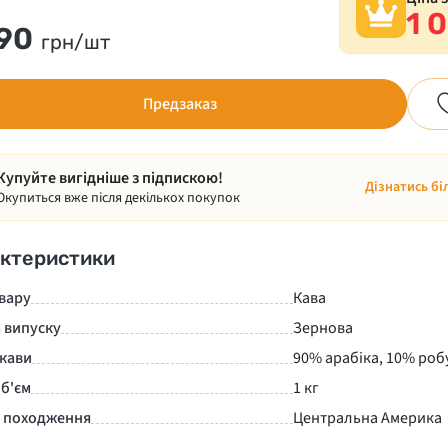
1 
090
грн/шт
Предзаказ
Купуйте вигідніше з підпискою!
Дізнатись бі
Окупиться вже після декількох покупок
ктеристики
вару
Кава
 випуску
Зернова
 кави
90% арабіка, 10% роб
б'єм
1 кг
а походження
Центральна Америка