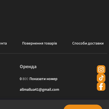
унта
Повернення товарів
Способи доставки
Оренда
0
8
0
0
Показати номер
allmallua41@gmail.com