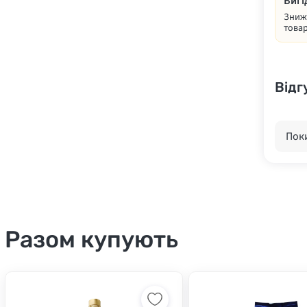
Вигі
Знижк
товар
Відг
Поки
Разом купують