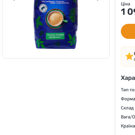
Ціна
1 
Хара
Тип то
Форма
Склад
Вага/О
Країн