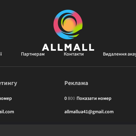
ї
Партнерам
Контакти
Видалення ака
етингу
Реклама
номер
0
8
0
0
Показати номер
il.com
allmallua41@gmail.com