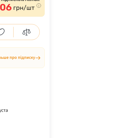
006
грн/шт
льше про підписку
уста