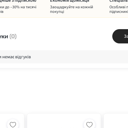
дніше з підпискою
Економія щомісяця
Спеціаль
и до –30% на тисячі
Заощаджуйте на кожній
Особливі 
ів
покупці
підписник
уки
(0)
З
 немає відгуків