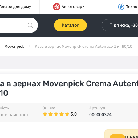
Товари для дому
Автотовари
Техно
Каталог
Підписка, -3
Movenpick
Кава в зернах Movenpick Crema Autentico 1 кг 90/10
а в зернах Movenpick Crema Autenti
10
ність
Оцінка
Артикул
5,0
є в наявності
000000324
Ціна 