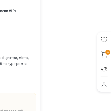
иски VIP+
.
0
ні центри, міста,
б та кур’єром за