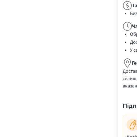
Т
Бе
Ч
Обр
Дос
У с
Г
Достав
селища
вказа
Підп