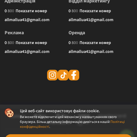
Адміністрація
Відділ маркетингу
0
8
0
0
Показати номер
0
8
0
0
Показати номер
allmallua41@gmail.com
allmallua41@gmail.com
Реклама
Оренда
0
8
0
0
Показати номер
0
8
0
0
Показати номер
allmallua41@gmail.com
allmallua41@gmail.com
Цей веб-сайт використовує файли cookie.
Ви можете відключити цей механізм у налаштуваннях свого
браузера. Більш детальну інформацію дивіться в нашій
Політиці
конфіденційності
.
© 2026 ALLMALL. Всі права захищені.