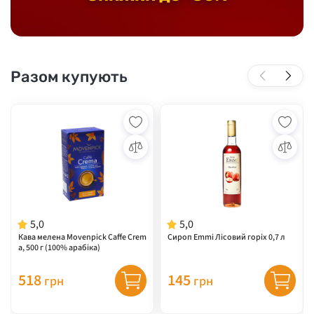
Разом купують
5,0
5,0
Кава мелена Movenpick Caffe Crem
Сироп Emmi Лісовий горіх 0,7 л
a, 500 г (100% арабіка)
518
145
грн
грн