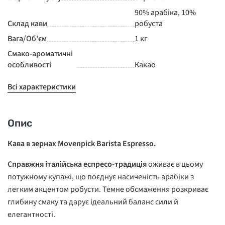
90% арабіка, 10%
Склад кави
робуста
Вага/Об'єм
1 кг
Смако-ароматичні
особливості
Какао
Всі характеристики
Опис
Кава в зернах Movenpick Barista Espresso.
Справжня італійська еспресо-традиція
оживає в цьому
потужному купажі, що поєднує насиченість арабіки з
легким акцентом робусти. Темне обсмаження розкриває
глибину смаку та дарує ідеальний баланс сили й
елегантності.