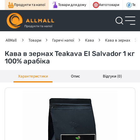
Продукти та напої
Товари для дому
Автотовари
Техн
Продукти та напої
AllMall
Товари
Гарячі напої
Кава
Кава в зернах
Кава в зернах Teakava EI Salvador 1 кг
100% арабіка
Характеристики
Опис
Відгуки (0)