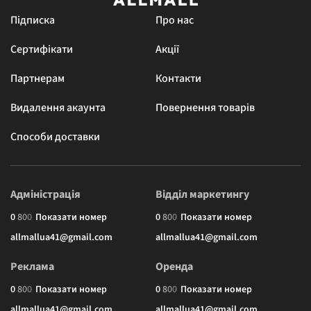
Підписка
Про нас
Сертифікати
Акції
Партнерам
Контакти
Видалення акаунта
Повернення товарів
Способи доставки
Адміністрація
Відділ маркетингу
0
8
0
0
Показати номер
0
8
0
0
Показати номер
allmallua41@gmail.com
allmallua41@gmail.com
Реклама
Оренда
0
8
0
0
Показати номер
0
8
0
0
Показати номер
allmallua41@gmail.com
allmallua41@gmail.com