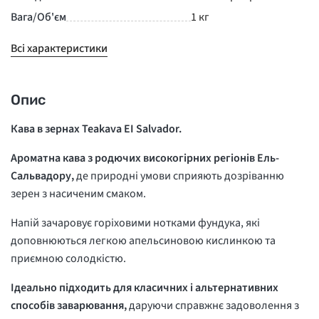
Вага/Об'єм
1 кг
Всі характеристики
Опис
Кава в зернах Teakava EI Salvador.
Ароматна кава з родючих високогірних регіонів Ель-
Сальвадору,
де природні умови сприяють дозріванню
зерен з насиченим смаком.
Напій зачаровує горіховими нотками фундука, які
доповнюються легкою апельсиновою кислинкою та
приємною солодкістю.
Ідеально підходить для класичних і альтернативних
способів заварювання,
даруючи справжнє задоволення з