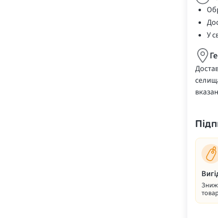
Обр
Дос
У с
Г
Достав
селища
вказа
Підп
Вигі
Знижк
товар