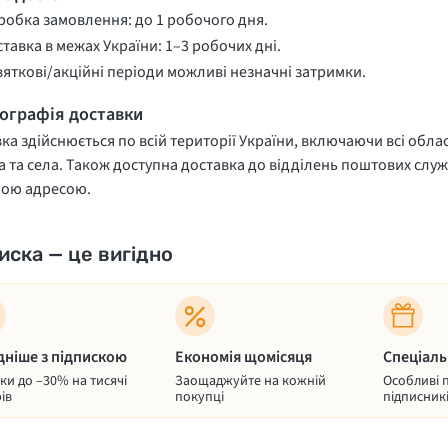
обка замовлення: до 1 робочого дня.
тавка в межах України: 1–3 робочих дні.
вяткові/акційні періоди можливі незначні затримки.
еографія доставки
ка здійснюється по всій території України, включаючи всі облас
 та села. Також доступна доставка до відділень поштових служ
ною адресою.
иска — це вигідно
дніше з підпискою
Економія щомісяця
Спеціаль
и до –30% на тисячі
Заощаджуйте на кожній
Особливі 
ів
покупці
підписник