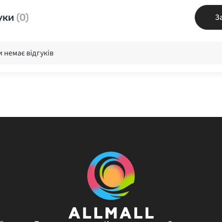
уки
(0)
З
 немає відгуків