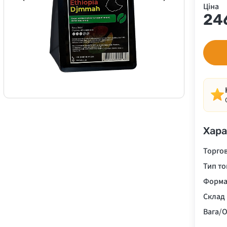
Ціна
24
Хара
Торго
Тип то
Форма
Склад
Вага/О