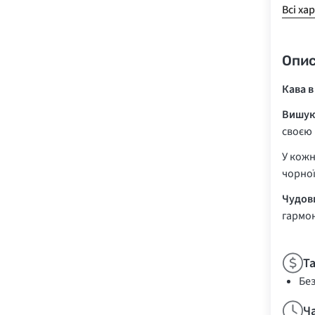
Всі ха
Опи
Кава в
Вишука
своєю
У кожн
чорної
Чудови
гармон
Т
Бе
Ч