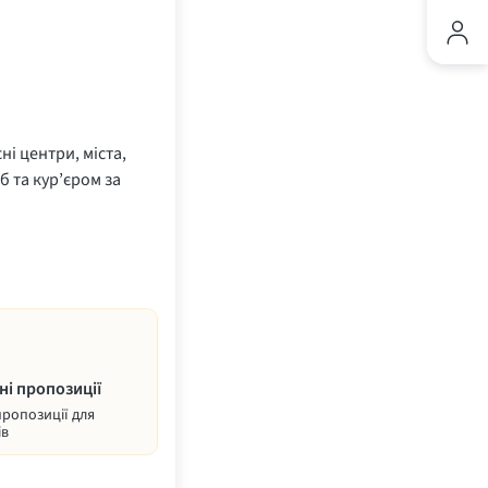
ні центри, міста,
б та кур’єром за
ні пропозиції
пропозиції для
ів