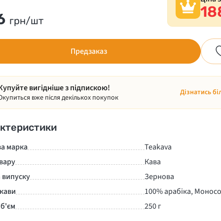
18
6
грн/шт
Предзаказ
Купуйте вигідніше з підпискою!
Дізнатись бі
Окупиться вже після декількох покупок
ктеристики
ва марка
Teakava
вару
Кава
 випуску
Зернова
 кави
100% арабіка, Моносо
б'єм
250 г