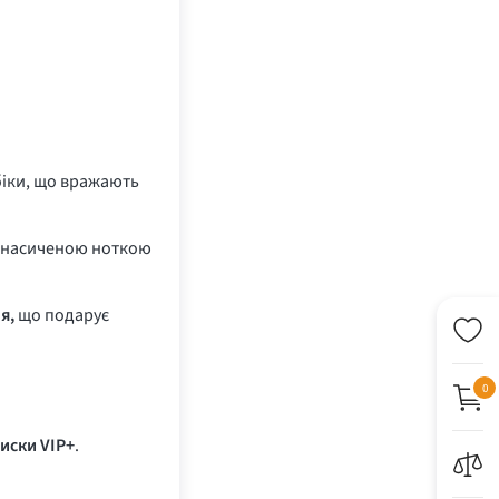
іки, що вражають
ні насиченою ноткою
я,
що подарує
0
иски VIP+
.