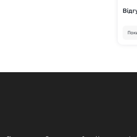
Відг
Поки