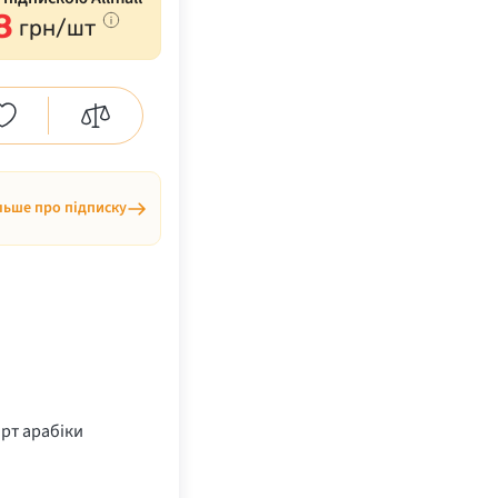
8
грн/шт
льше про підписку
рт арабіки