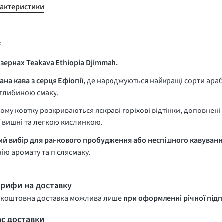
рактеристики
с
 зернах Teakava Ethiopia Djimmah.
на кава з серця Ефіопії,
де народжуються найкращі сорти араб
 глибиною смаку.
ому ковтку розкриваються яскраві горіхові відтінки, доповне
 вишні та легкою кислинкою.
й вибір для ранкового пробудження або неспішного кавуванн
ію аромату та післясмаку.
арифи на доставку
зкоштовна доставка можлива лише
при оформленні річної підп
ас доставки