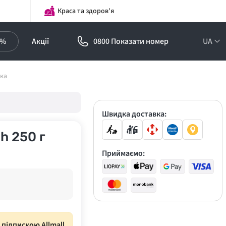
Краса та здоров'я
0%
Акції
0800 Показати номер
UA
Підписка на
іка
оптові ціни!
Знижки до -30%
Швидка доставка:
h 250 г
Приймаємо:
з підпискою Allmall