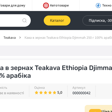
Товари для дому
Автотовари
Техно
Каталог
Підписка, -3
Teakava
Кава в зернах Teakava Ethiopia Djimmah 250 г 100% араб
а в зернах Teakava Ethiopia Djimma
% арабіка
ність
Оцінка
Артикул
5,0
є в наявності
000000042
Ціна 