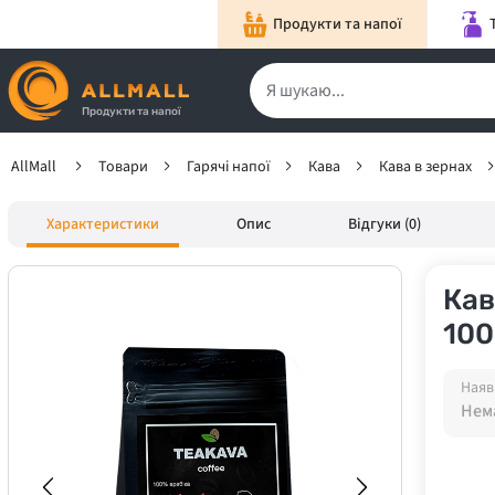
Продукти та напої
Продукти та напої
AllMall
Товари
Гарячі напої
Кава
Кава в зернах
Характеристики
Опис
Відгуки (0)
Кав
100
Наяв
Нема