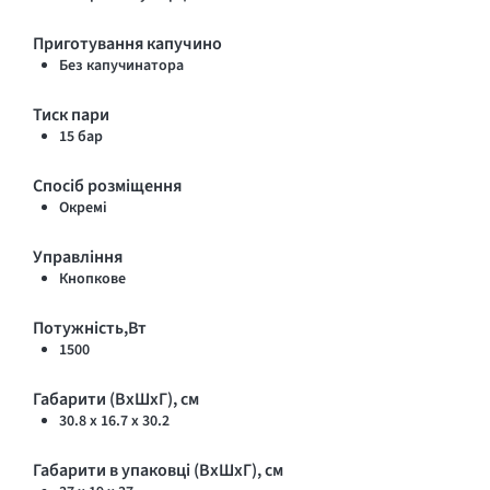
Приготування капучино
Без капучинатора
Тиск пари
15 бар
Спосіб розміщення
Окремі
Управління
Кнопкове
Потужність,Вт
1500
Габарити (ВхШхГ), см
30.8 х 16.7 х 30.2
Габарити в упаковці (ВхШхГ), см