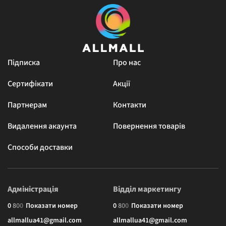
Підписка
Про нас
Сертифікати
Акції
Партнерам
Контакти
Видалення акаунта
Повернення товарів
Способи доставки
Адміністрація
Відділ маркетингу
0
8
0
0
Показати номер
0
8
0
0
Показати номер
allmallua41@gmail.com
allmallua41@gmail.com