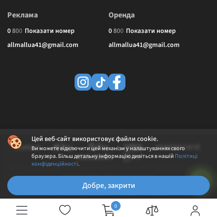
Реклама
Оренда
0
8
0
0
Показати номер
0
8
0
0
Показати номер
allmallua41@gmail.com
allmallua41@gmail.com
Цей веб-сайт використовує файли cookie.
Ви можете відключити цей механізм у налаштуваннях свого
браузера. Більш детальну інформацію дивіться в нашій
Політиці
конфіденційності
.
© 2026 ALLMALL. Всі права захищені.
Добре, закрити
Політика конфіденційності
Публічна оферта
0