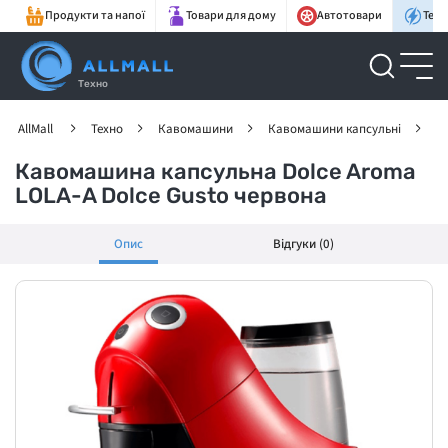
Продукти та напої
Товари для дому
Автотовари
Техн
Техно
AllMall
Техно
Кавомашини
Кавомашини капсульні
К
Кавомашина капсульна Dolce Aroma
LOLA-A Dolce Gusto червона
Опис
Відгуки (0)