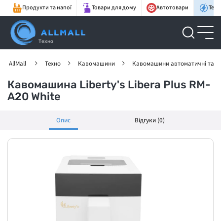
Продукти та напої
Товари для дому
Автотовари
Техн
Техно
AllMall
Техно
Кавомашини
Кавомашини автоматичні та п
Кавомашина Liberty's Libera Plus RM-
A20 White
Опис
Відгуки (0)