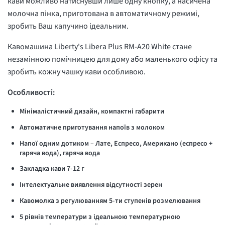
кави можливо натиснувши лише одну кнопку, а насичена
молочна пінка, приготована в автоматичному режимі,
зробить Ваш капучино ідеальним.
Кавомашина Liberty's Libera Plus RM-A20 White стане
незамінною помічницею для дому або маленького офісу та
зробить кожну чашку кави особливою.
Особливості:
Мінімалістичний дизайн, компактні габарити
Автоматичне приготування напоїв з молоком
Напої одним дотиком – Лате, Еспресо, Американо (еспресо +
гаряча вода), гаряча вода
Закладка кави 7-12 г
Інтелектуальне виявлення відсутності зерен
Кавомолка з регулюванням 5-ти ступенів розмелювання
5 рівнів температури з ідеальною температурною