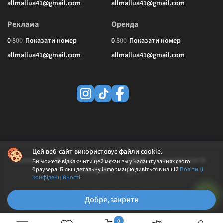
allmallua41@gmail.com
allmallua41@gmail.com
Реклама
Оренда
0
8
0
0
Показати номер
0
8
0
0
Показати номер
allmallua41@gmail.com
allmallua41@gmail.com
Цей веб-сайт використовує файли cookie.
Ви можете відключити цей механізм у налаштуваннях свого
браузера. Більш детальну інформацію дивіться в нашій
Політиці
конфіденційності
.
© 2026 ALLMALL. Всі права захищені.
Добре, закрити
Політика конфіденційності
Публічна оферта
0