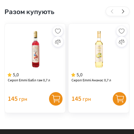
Разом купують
5,0
5,0
Cироп Emmi Бабл гам 0,7 л
Сироп Emmi Ананас 0,7 л
145
145
грн
грн