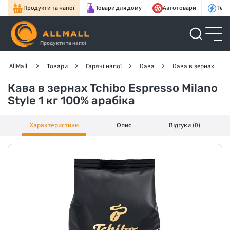
Продукти та напої
Товари для дому
Автотовари
Техн
Продукти та напої
AllMall
Товари
Гарячі напої
Кава
Кава в зернах
Кава в зернах Tchibo Espresso Milano
Style 1 кг 100% арабіка
Характеристики
Опис
Відгуки (0)