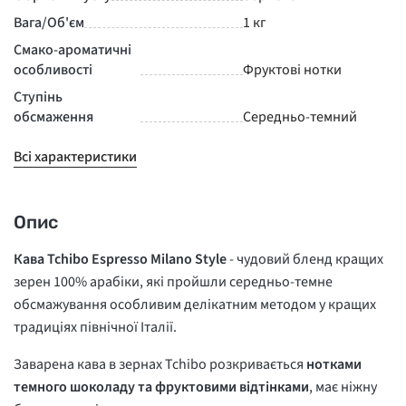
Вага/Об'єм
1 кг
Смако-ароматичні
особливості
Фруктові нотки
Ступінь
обсмаження
Середньо-темний
Всі характеристики
Опис
Кава Tchibo Espresso Milano Style
- чудовий бленд кращих
зерен 100% арабіки, які пройшли середньо-темне
обсмажування особливим делікатним методом у кращих
традиціях північної Італії.
Заварена кава в зернах Tchibo розкривається
нотками
темного шоколаду та фруктовими відтінками
, має ніжну