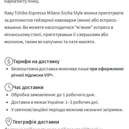
бархатисту пінку.
Каву Tchibo Espresso Milano Sicilia Style можна приготувати
за допомогою гейзерної кавоварки (моки) або еспресо-
машини. Ви можете насолодитися "м'яким" еспресо в
міланському стилі, приготувавши її з вершками або
молоком, таким як капучино та лате макіято.
Тарифи на доставку
Безкоштовна доставка можлива лише
при оформленні
річної підписки VIP+
.
Час доставки
Обробка замовлення: до 1 робочого дня.
Доставка в межах України: 1–3 робочих дні.
У святкові/акційні періоди можливі незначні затримки.
Географія доставки