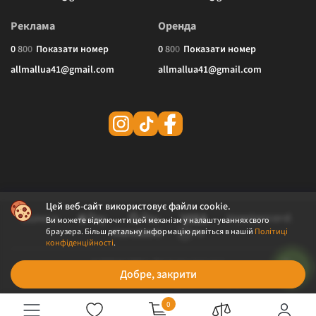
Реклама
Оренда
0
8
0
0
Показати номер
0
8
0
0
Показати номер
allmallua41@gmail.com
allmallua41@gmail.com
Цей веб-сайт використовує файли cookie.
Ви можете відключити цей механізм у налаштуваннях свого
браузера. Більш детальну інформацію дивіться в нашій
Політиці
конфіденційності
.
© 2026 ALLMALL. Всі права захищені.
Добре, закрити
Політика конфіденційності
Публічна оферта
0