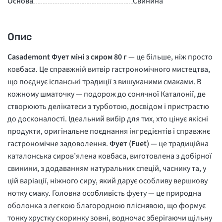
Основа
Свинина
Опис
Casademont Фует міні з сиром 80 г
— це більше, ніж просто
ковбаса. Це справжній витвір гастрономічного мистецтва,
що поєднує іспанські традиції з вишуканими смаками. В
кожному шматочку — подорож до сонячної Каталонії, де
створюють делікатеси з турботою, досвідом і пристрастю
до досконалості. Ідеальний вибір для тих, хто цінує якісні
продукти, оригінальне поєднання інгредієнтів і справжнє
гастрономічне задоволення.
Фует (Fuet)
— це традиційна
каталонська сиров’ялена ковбаса, виготовлена з добірної
свинини, з додаванням натуральних спецій, часнику та, у
цій варіації, ніжного сиру, який дарує особливу вершкову
нотку смаку. Головна особливість фуету — це природна
оболонка з легкою благородною пліснявою, що формує
тонку хрустку скоринку зовні, водночас зберігаючи щільну