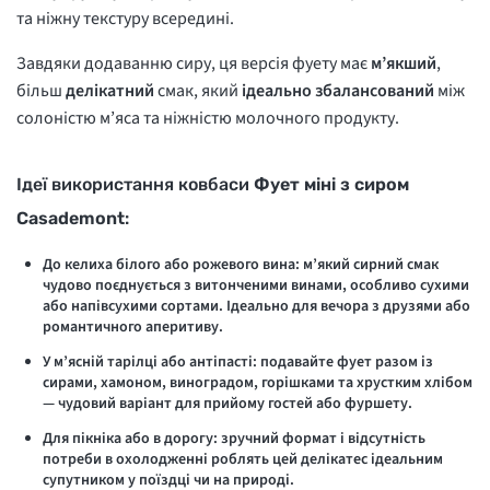
та ніжну текстуру всередині.
Завдяки додаванню сиру, ця версія фуету має
м’якший
,
більш
делікатний
смак, який
ідеально збалансований
між
солоністю м’яса та ніжністю молочного продукту.
Ідеї використання ковбаси
Фует міні з сиром
Casademont
:
До келиха білого або рожевого вина
: м’який сирний смак
чудово поєднується з витонченими винами, особливо сухими
або напівсухими сортами. Ідеально для вечора з друзями або
романтичного аперитиву.
У м’ясній тарілці або антіпасті
: подавайте фует разом із
сирами, хамоном, виноградом, горішками та хрустким хлібом
— чудовий варіант для прийому гостей або фуршету.
Для пікніка або в дорогу
: зручний формат і відсутність
потреби в охолодженні роблять цей делікатес ідеальним
супутником у поїздці чи на природі.