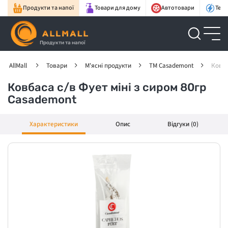
Продукти та напої
Товари для дому
Автотовари
Техн
Продукти та напої
AllMall
Товари
М'ясні продукти
ТМ Casademont
Ковба
Ковбаса с/в Фует міні з сиром 80гр
Casademont
Характеристики
Опис
Відгуки (0)