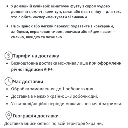
У домашній кулінарії
: шматочки фуету з сиром чудово
доповнять омлет, крем-суп, салат або навіть піцу — для тих,
хто любить експериментувати зі смаками.
На сніданок або легкий перекус
: подавайте з крекерами,
хлібцями, вершковим сиром, овочами або яйцем пашот —
смачно, швидко та поживно.
Тарифи на доставку
Безкоштовна доставка можлива лише
при оформленні
річної підписки VIP+
.
Час доставки
Обробка замовлення: до 1 робочого дня.
Доставка в межах України: 1–3 робочих дні.
У святкові/акційні періоди можливі незначні затримки.
Географія доставки
Доставка здійснюється по всій території України,