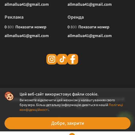
allmallua41@gmail.com
allmallua41@gmail.com
Реклама
Оренда
0
8
0
0
Показати номер
0
8
0
0
Показати номер
allmallua41@gmail.com
allmallua41@gmail.com
Цей веб-сайт використовує файли cookie.
Ви можете відключити цей механізм у налаштуваннях свого
браузера. Більш детальну інформацію дивіться в нашій
Політиці
конфіденційності
.
© 2026 ALLMALL. Всі права захищені.
Добре, закрити
Політика конфіденційності
Публічна оферта