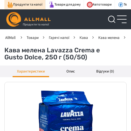
Продукти та напої
Товари для дому
Автотовари
Техн
Продукти та напої
AllMall
Товари
Гарячі напої
Кава
Кава мелена
Кава мелена Lavazza Crema e
Gusto Dolce, 250 г (50/50)
Характеристики
Опис
Відгуки (0)