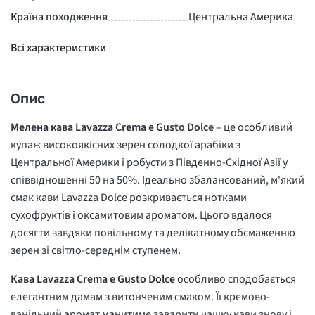
Країна походження
Центральна Америка
Всі характеристики
Опис
Мелена кава Lavazza Crema e Gusto Dolce
– це особливий
купаж високоякісних зерен солодкої арабіки з
Центральної Америки і робусти з Південно-Східної Азії у
співвідношенні 50 на 50%. Ідеально збалансований, м'який
смак кави Lavazza Dolce розкривається нотками
сухофруктів і оксамитовим ароматом. Цього вдалося
досягти завдяки повільному та делікатному обсмаженню
зерен зі світло-середнім ступенем.
Кава Lavazza Crema e Gusto Dolce
особливо сподобається
елегантним дамам з витонченим смаком. Її кремово-
ванільний аромат манитиме заварити чашку кави знову і