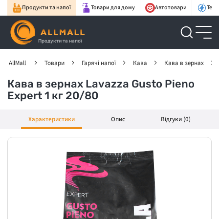
Продукти та напої
Товари для дому
Автотовари
Техн
Продукти та напої
AllMall
Товари
Гарячі напої
Кава
Кава в зернах
Кава в зернах Lavazza Gusto Pieno
Expert 1 кг 20/80
Характеристики
Опис
Відгуки (0)