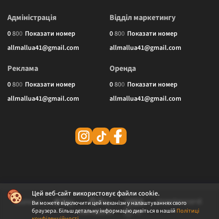
Адміністрація
Відділ маркетингу
0
8
0
0
Показати номер
0
8
0
0
Показати номер
allmallua41@gmail.com
allmallua41@gmail.com
Реклама
Оренда
0
8
0
0
Показати номер
0
8
0
0
Показати номер
allmallua41@gmail.com
allmallua41@gmail.com
Цей веб-сайт використовує файли cookie.
Ви можете відключити цей механізм у налаштуваннях свого
браузера. Більш детальну інформацію дивіться в нашій
Політиці
конфіденційності
.