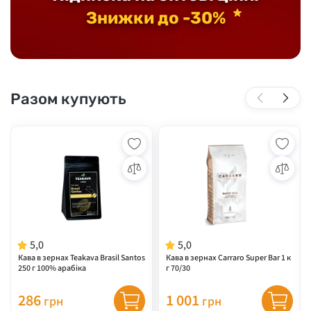
Знижки до -30%
Разом купують
5,0
5,0
Кава в зернах Teakava Brasil Santos
Кава в зернах Carraro Super Bar 1 к
250 г 100% арабіка
г 70/30
286
1 001
грн
грн