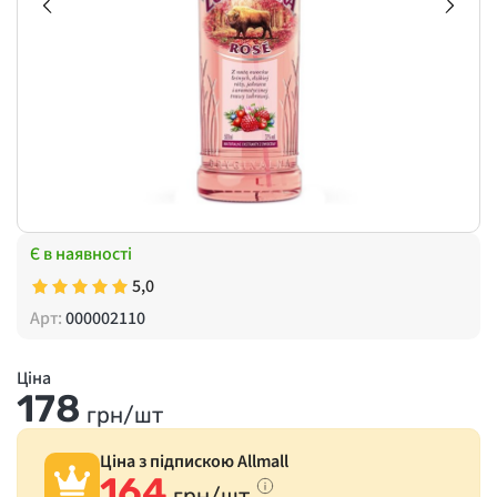
Є в наявності
5,0
Арт:
000002110
Ціна
178
грн/шт
Ціна з підпискою Allmall
164
грн/шт