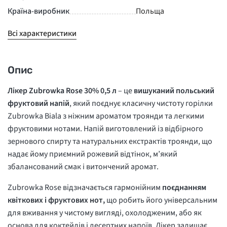
Країна-виробник
Польща
Всі характеристики
Опис
Лікер Zubrowka Rose 30% 0,5 л
– це
вишуканий польський
фруктовий напій
, який поєднує класичну чистоту горілки
Zubrowka Biala з ніжним ароматом троянди та легкими
фруктовими нотами. Напій виготовлений із відбірного
зернового спирту та натуральних екстрактів троянди, що
надає йому приємний рожевий відтінок, м’який
збалансований смак і витончений аромат.
Zubrowka Rose відзначається гармонійним
поєднанням
квіткових і фруктових нот,
що робить його універсальним
для вживання у чистому вигляді, охолодженим, або як
основа для коктейлів і десертних напоїв. Лікер залишає