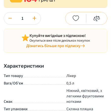
−
+
Купуйте вигідніше з підпискою!
Окупиться вже після декількох покупок
Дізнатись більше про підписку
Характеристики
Тип товару
Лікер
Вага/Об'єм
0,5 л
Ніжний, квітковий, з
легкими фруктовими
Смак
нотками
Тип упаковки
Скляна пляшка