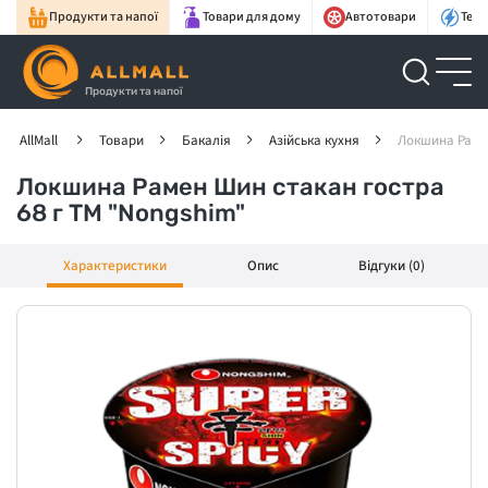
Продукти та напої
Товари для дому
Автотовари
Техн
Продукти та напої
AllMall
Товари
Бакалія
Азійська кухня
Локшина Рамен
Локшина Рамен Шин стакан гостра
68 г ТМ "Nongshim"
Характеристики
Опис
Відгуки (0)