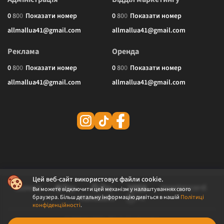
0
8
0
0
Показати номер
0
8
0
0
Показати номер
allmallua41@gmail.com
allmallua41@gmail.com
Реклама
Оренда
0
8
0
0
Показати номер
0
8
0
0
Показати номер
allmallua41@gmail.com
allmallua41@gmail.com
Цей веб-сайт використовує файли cookie.
Ви можете відключити цей механізм у налаштуваннях свого
браузера. Більш детальну інформацію дивіться в нашій
Політиці
конфіденційності
.
© 2026 ALLMALL. Всі права захищені.