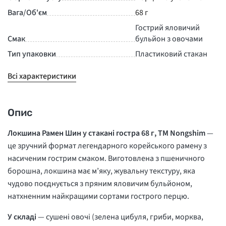
Вага/Об'єм
68 г
Гострий яловичий
Смак
бульйон з овочами
Тип упаковки
Пластиковий стакан
Всі характеристики
Опис
Локшина Рамен Шин у стакані гостра 68 г, ТМ Nongshim
—
це зручний формат легендарного корейського рамену з
насиченим гострим смаком. Виготовлена з пшеничного
борошна, локшина має м’яку, жувальну текстуру, яка
чудово поєднується з пряним яловичим бульйоном,
натхненним найкращими сортами гострого перцю.
У складі
— сушені овочі (зелена цибуля, гриби, морква,