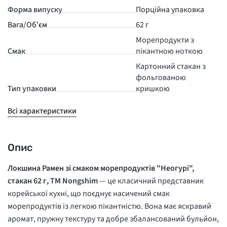
Форма випуску
Порційна упаковка
Вага/Об'єм
62 г
Морепродукти з
Смак
пікантною ноткою
Картонний стакан з
фольгованою
Тип упаковки
кришкою
Всі характеристики
Опис
Локшина Рамен зі смаком морепродуктів "Неогурі",
стакан 62 г, ТМ Nongshim
— це класичний представник
корейської кухні, що поєднує насичений смак
морепродуктів із легкою пікантністю. Вона має яскравий
аромат, пружну текстуру та добре збалансований бульйон,