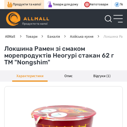
Продукти та напої
Товари для дому
Автотовари
Техн
Продукти та напої
AllMall
Товари
Бакалія
Азійська кухня
Локшина Рамен
Локшина Рамен зі смаком
морепродуктів Неогурі стакан 62 г
ТМ "Nongshim"
Характеристики
Опис
Відгуки (1)