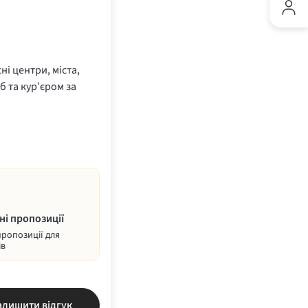
ні центри, міста,
б та кур’єром за
ні пропозиції
пропозиції для
ів
алишити відгук