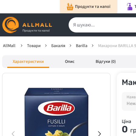
Продукти та напої
Продукти та напої
AllMall
Товари
Бакалія
Barilla
Макарони BARILLA 98
Характеристики
Опис
Відгуки (0)
Мак
Наяв
Нема
Ціна
0
г