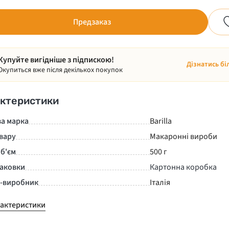
Предзаказ
Купуйте вигідніше з підпискою!
Дізнатись бі
Окупиться вже після декількох покупок
ктеристики
ва марка
Barilla
вару
Макаронні вироби
б'єм
500 г
паковки
Картонна коробка
а-виробник
Італія
рактеристики