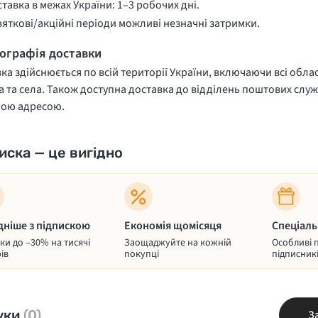
тавка в межах України: 1–3 робочих дні.
вяткові/акційні періоди можливі незначні затримки.
еографія доставки
ка здійснюється по всій території України, включаючи всі облас
 та села. Також доступна доставка до відділень поштових служ
ною адресою.
иска — це вигідно
дніше з підпискою
Економія щомісяця
Спеціаль
и до –30% на тисячі
Заощаджуйте на кожній
Особливі 
ів
покупці
підписник
уки
(0)
З