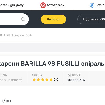
Товари для дому
Автотовари
Техно
Каталог
Підписка, -3
 FUSILLI спіраль, 500г
арони BARILLA 98 FUSILLI спіраль
ність
Оцінка
Артикул
5,0
є в наявності
000000216
рн/шт