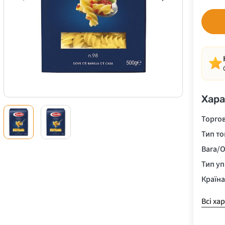
Хара
Торго
Тип то
Вага/О
Тип у
Країн
Всі ха