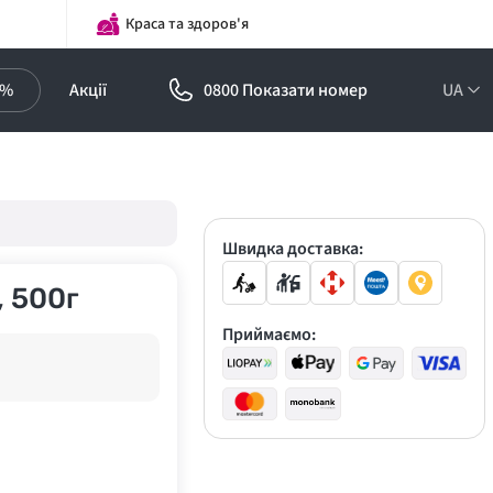
Краса та здоров'я
0%
Акції
0800 Показати номер
UA
Підписка на
оптові ціни!
Знижки до -30%
Швидка доставка:
, 500г
Приймаємо: