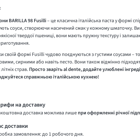
с
ни BARILLA 98 Fusilli
– це класична італійська паста у формі спі
ють соуси, створюючи насичений смак у кожному шматочку. Ви
якісної твердої пшениці, вони мають пружну текстуру і залиш
приготування.
ки своїй формі
Fusilli
чудово поєднуються з густими соусами – т
вими, сирними або навіть песто. Вони також відмінно підходят
 літніх страв.
Просто зваріть
al dente
, додайте улюблені інгреді
оджуйтеся справжньою італійською кухнею!
арифи на доставку
зкоштовна доставка можлива лише
при оформленні річної підп
ас доставки
обка замовлення: до 1 робочого дня.