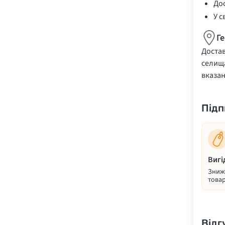
Дос
У с
Г
Достав
селища
вказа
Підп
Вигі
Знижк
товар
Відг