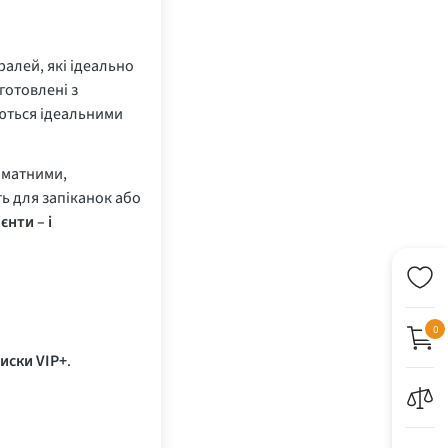
ралей, які ідеально
готовлені з
аються ідеальними
оматними,
ь для запіканок або
єнти – і
0
иски VIP+
.