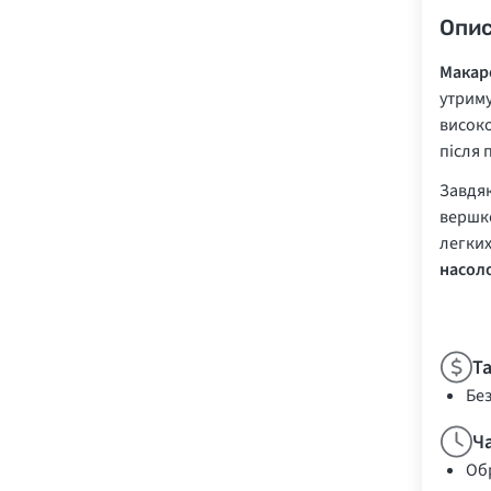
Опи
Макаро
утриму
високо
після 
Завдя
вершко
легких
насол
Т
Бе
Ч
Обр