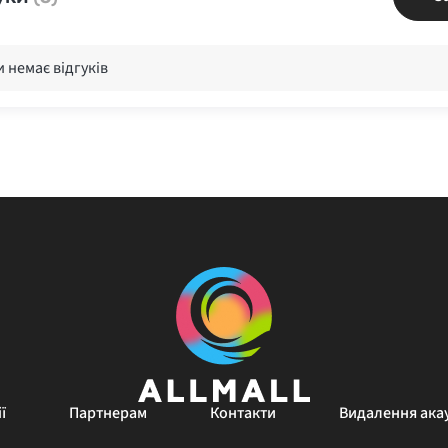
 немає відгуків
ї
Партнерам
Контакти
Видалення ака