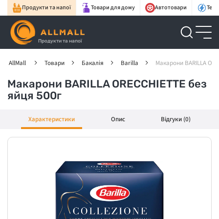
Продукти та напої
Товари для дому
Автотовари
Техн
Продукти та напої
AllMall
Товари
Бакалія
Barilla
Макарони BARILLA ORE
Макарони BARILLA ORECCHIETTE без
яйця 500г
Характеристики
Опис
Відгуки (0)