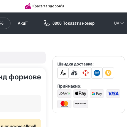
Краса та здоров'я
0%
Акції
0800 Показати номер
UA
Підписка на
оптові ціни!
Знижки до -30%
Швидка доставка:
анд формове
Приймаємо:
з підпискою Allmall