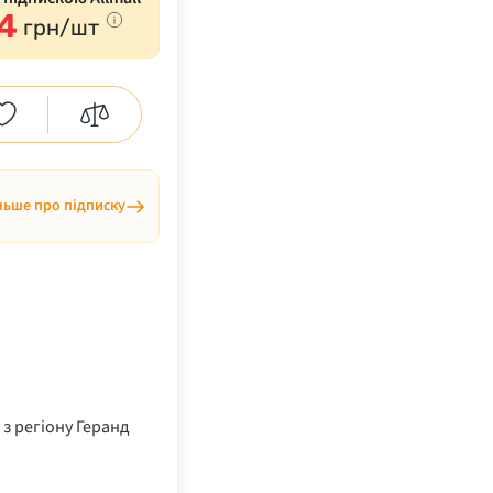
4
грн/шт
льше про підписку
 з регіону Геранд