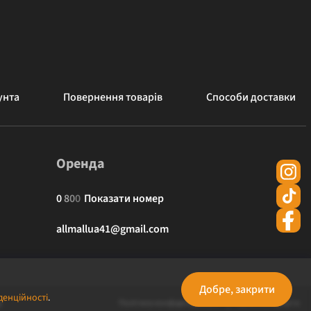
унта
Повернення товарів
Способи доставки
Оренда
0
8
0
0
Показати номер
allmallua41@gmail.com
Добре, закрити
денційності
.
Політика конфіденційності
Публічна оферта