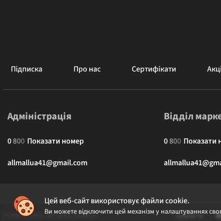
Підписка
Про нас
Сертифікати
Акці
Адміністрація
Відділ марк
0
8
0
0
Показати номер
0
8
0
0
Показати 
allmallua41@gmail.com
allmallua41@gma
Цей веб-сайт використовує файли cookie.
Ви можете відключити цей механізм у налаштуваннях свог
© 2026 ALLMALL. Всі права захищені.