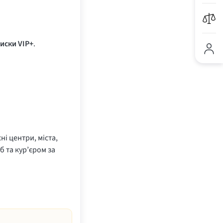
иски VIP+
.
ні центри, міста,
б та кур’єром за