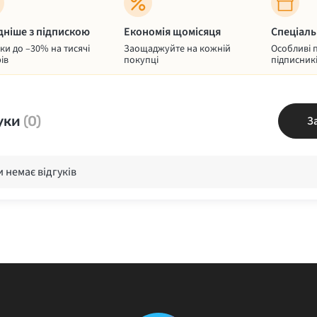
дніше з підпискою
Економія щомісяця
Спеціаль
и до –30% на тисячі
Заощаджуйте на кожній
Особливі 
ів
покупці
підписник
уки
(0)
З
 немає відгуків