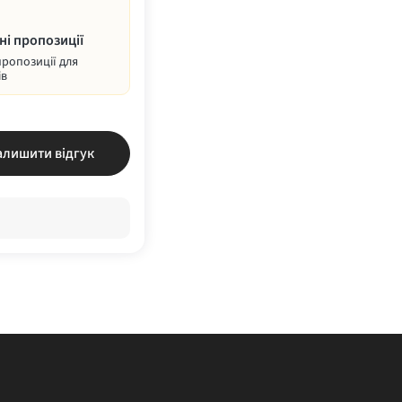
ні пропозиції
пропозиції для
ів
алишити відгук