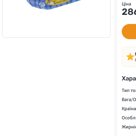
Ціна
28
Хара
Тип то
Вага/О
Країн
Особл
Жирні