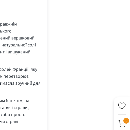
правжній
зького
ичений вершковий
 натуральної солі
нт і вишуканий
солей Франції, яку
лом перетворює
т масла зручний для
ким багетом, на
гарячі страви,
в або просто
чи страві
0