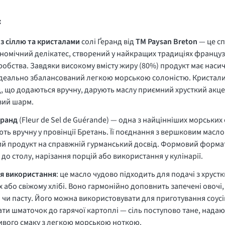
с
 з
сіллю та кристалами
солі Ґеранд від
TM Paysan Breton
— це с
номічний делікатес, створений у найкращих традиціях францу
обства. Завдяки високому вмісту жиру (80%) продукт має нас
ідеально збалансований легкою морською солоністю. Кристали
, що додаються вручну, дарують маслу приємний хрусткий акце
вий шарм.
еранд
(Fleur de Sel de Guérande) — одна з найцінніших морських 
ть вручну у провінції Бретань. Її поєднання з вершковим мас
й продукт на справжній гурманський досвід. Формовий форма
 до столу, нарізання порцій або використання у кулінарії.
ля використання
: це масло чудово підходить для подачі з хруст
х або свіжому хлібі. Воно гармонійно доповнить запечені овочі, 
 чи пасту. Його можна використовувати для приготування соусі
ти шматочок до гарячої картоплі — сіль поступово тане, надаю
вого смаку з легкою морською ноткою.