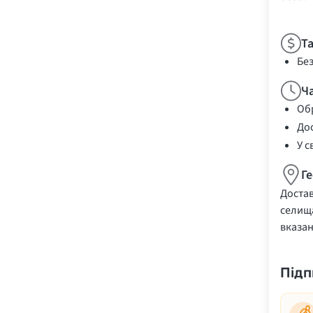
Т
Бе
Ч
Обр
Дос
У с
Г
Достав
селища
вказа
Підп