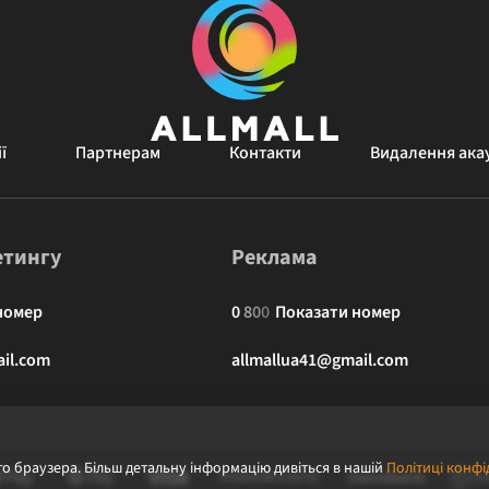
ї
Партнерам
Контакти
Видалення ака
етингу
Реклама
номер
0
8
0
0
Показати номер
il.com
allmallua41@gmail.com
о браузера. Більш детальну інформацію дивіться в нашій
Політиці конфі