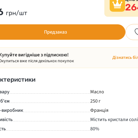
26
6
грн/шт
Предзаказ
Купуйте вигідніше з підпискою!
Дізнатись бі
Окупиться вже після декількох покупок
ктеристики
вару
Масло
б'єм
250 г
а-виробник
Франція
ивість
Містить кристали солі
сть
80%