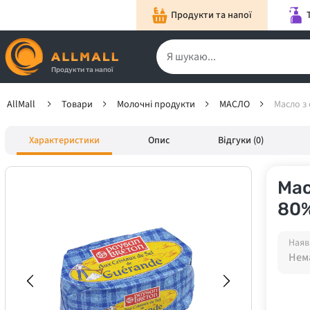
Продукти та напої
Продукти та напої
AllMall
Товари
Молочні продукти
МАСЛО
Масло з 
Характеристики
Опис
Відгуки (0)
Мас
80%
Наяв
Нема