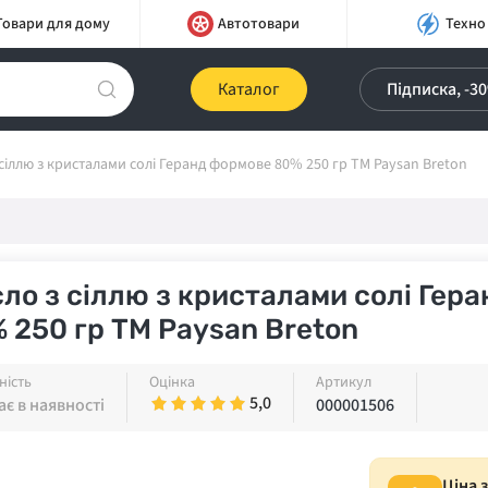
Товари для дому
Автотовари
Техно
Каталог
Підписка, -3
сіллю з кристалами солі Геранд формове 80% 250 гр ТМ Paysan Breton
ло з сіллю з кристалами солі Гер
 250 гр ТМ Paysan Breton
ність
Оцінка
Артикул
5,0
є в наявності
000001506
Ціна 