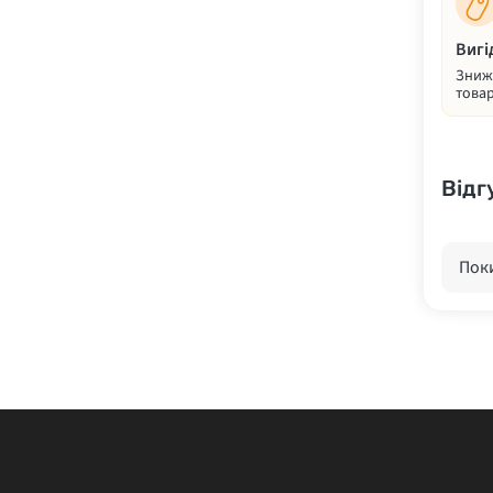
Вигі
Знижк
товар
Відг
Поки