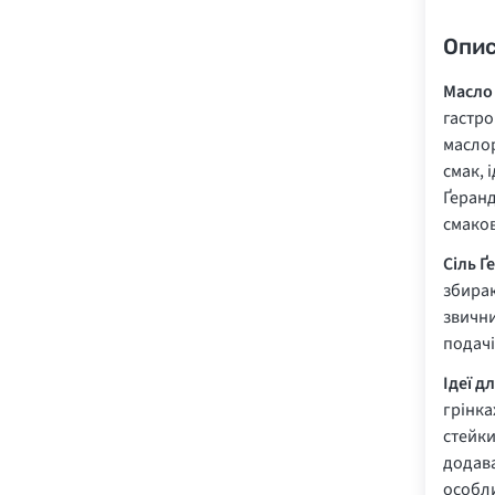
Опи
Масло
гастро
маслор
смак, 
Ґеранд
смако
Сіль Ґ
збираю
звични
подачі
Ідеї д
грінка
стейки
додава
особли