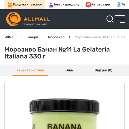
Продукти та напої
Товари для дому
Автотовари
Техн
Продукти та напої
AllMall
Товари
Морозиво
Морозиво Банан №11 La Gelateria 
Морозиво Банан №11 La Gelateria
Italiana 330 г
Характеристики
Опис
Відгуки (0)