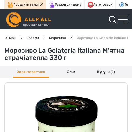
Продукти та напої
Товари для дому
Автотовари
Техн
Продукти та напої
AllMall
Товари
Морозиво
Морозиво La Gelateria italiana М'
Морозиво La Gelateria italiana М'ятна
страчіателла 330 г
Характеристики
Опис
Відгуки (0)