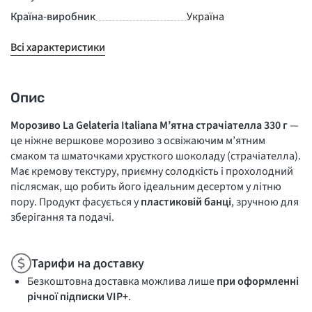
Країна-виробник
Україна
Всі характеристики
Опис
Морозиво La Gelateria Italiana М’ятна страчіателла 330 г
—
це ніжне вершкове морозиво з освіжаючим м’ятним
смаком та шматочками хрусткого шоколаду (
страчіателла
).
Має кремову текстуру, приємну солодкість і прохолодний
післясмак, що робить його ідеальним десертом у літню
пору. Продукт фасується у
пластиковій банці
, зручною для
зберігання та подачі.
Тарифи на доставку
Безкоштовна доставка можлива лише
при оформленні
річної підписки VIP+
.