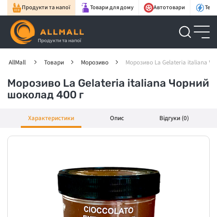
Продукти та напої
Товари для дому
Автотовари
Техн
Продукти та напої
AllMall
Товари
Морозиво
Морозиво La Gelateria italiana Ч
Морозиво La Gelateria italiana Чорний
шоколад 400 г
Характеристики
Опис
Відгуки (0)