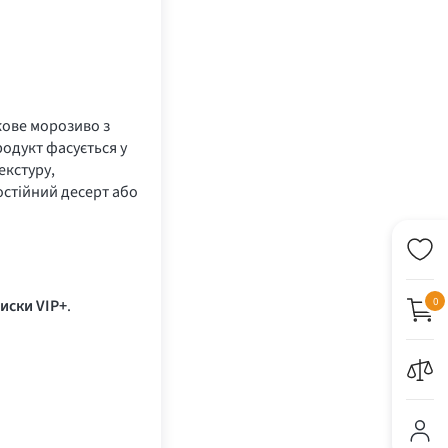
ове морозиво з
одукт фасується у
екстуру,
остійний десерт або
0
иски VIP+
.