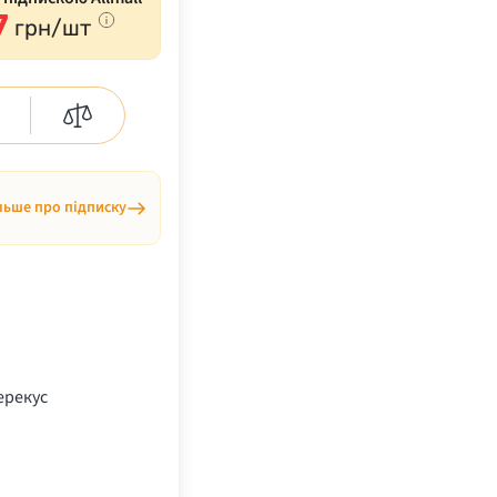
7
грн/шт
льше про підписку
ерекус