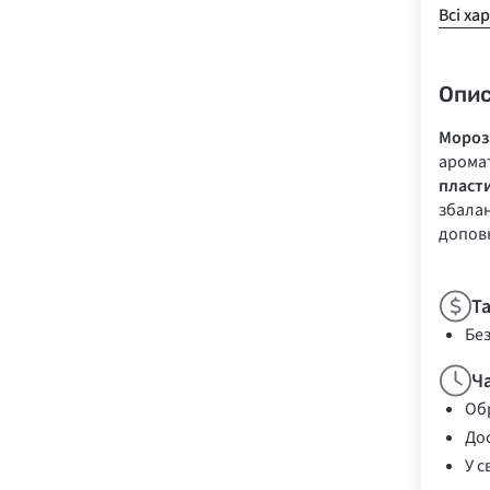
Всі ха
Опи
Морози
аромат
пласти
збалан
доповн
Т
Бе
Ч
Обр
Дос
У с