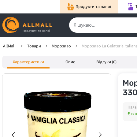
Продукти та напої
Продукти та напої
AllMall
Товари
Морозиво
Морозиво La Gelateria italian
Характеристики
Опис
Відгуки (0)
Мор
330
Наяв
Є в 