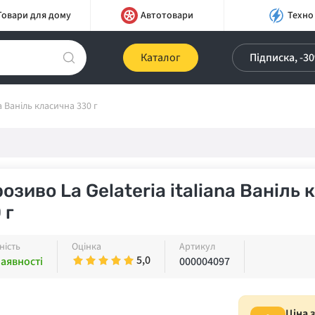
Товари для дому
Автотовари
Техно
Каталог
Підписка, -3
a Ваніль класична 330 г
озиво La Gelateria italiana Ваніль
 г
ність
Оцінка
Артикул
5,0
наявності
000004097
Ціна 