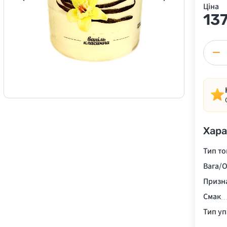
Ціна
13
−
Хара
Тип то
Вага/О
Призн
Смак
Тип у