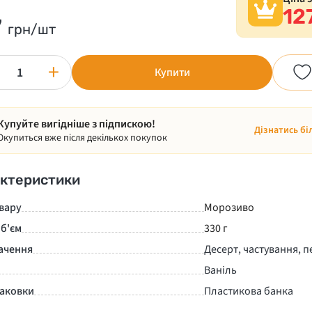
12
7
грн/шт
+
Купити
Купуйте вигідніше з підпискою!
Дізнатись бі
Окупиться вже після декількох покупок
ктеристики
вару
Морозиво
б'єм
330 г
ачення
Десерт, частування, п
Ваніль
паковки
Пластикова банка