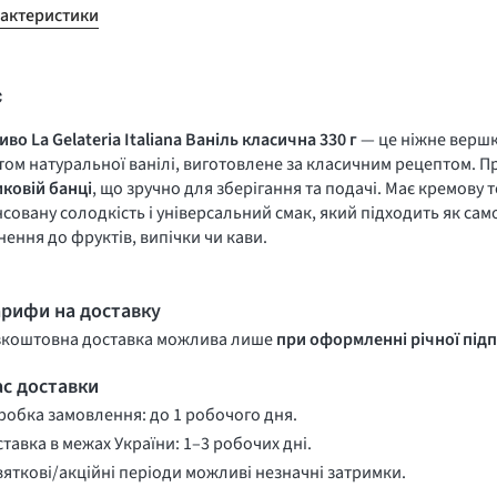
рактеристики
с
во La Gelateria Italiana Ваніль класична 330 г
— це ніжне вершк
ом натуральної ванілі, виготовлене за класичним рецептом. Пр
ковій банці
, що зручно для зберігання та подачі. Має кремову т
совану солодкість і універсальний смак, який підходить як сам
ення до фруктів, випічки чи кави.
арифи на доставку
зкоштовна доставка можлива лише
при оформленні річної підп
ас доставки
обка замовлення: до 1 робочого дня.
тавка в межах України: 1–3 робочих дні.
вяткові/акційні періоди можливі незначні затримки.