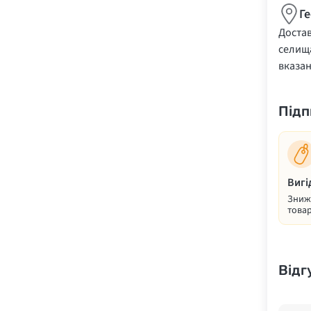
Г
Достав
селища
вказа
Підп
Вигі
Знижк
товар
Відг