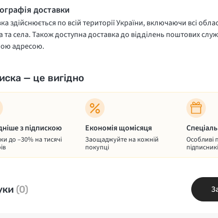
еографія доставки
ка здійснюється по всій території України, включаючи всі облас
 та села. Також доступна доставка до відділень поштових служ
ною адресою.
иска — це вигідно
дніше з підпискою
Економія щомісяця
Спеціаль
и до –30% на тисячі
Заощаджуйте на кожній
Особливі 
ів
покупці
підписник
уки
(0)
З