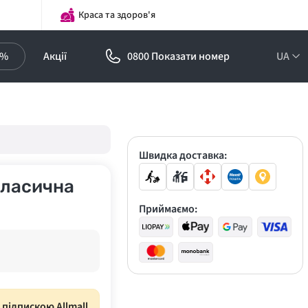
Краса та здоров'я
0%
Акції
0800 Показати номер
UA
Підписка на
оптові ціни!
Знижки до -30%
Швидка доставка:
 класична
Приймаємо:
з підпискою Allmall