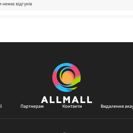
 немає відгуків
ї
Партнерам
Контакти
Видалення ака