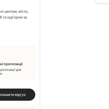
ні центри, міста,
б та кур’єром за
ні пропозиції
пропозиції для
ів
алишити відгук